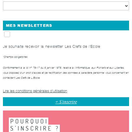
MES NEWSLETTERS
Je souhaite recevoir la newsletter Les Clefs de l'Ecole
*Champs obligatoires
Conformément à la loi n° 78-17 du 6 janvier 1978, relative à l'Informatique, aux Fichiers et aux Libertés,
vous disposez d'un droit d'accès et de rectification des données à caractère personnel vous concernant en
contactant
Les Clefs de L’Ecole
.
Lire les conditions générales d'utilisation
POURQUOI
S'INSCRIRE ?