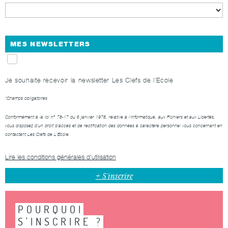
MES NEWSLETTERS
Je souhaite recevoir la newsletter Les Clefs de l'Ecole
*Champs obligatoires
Conformément à la loi n° 78-17 du 6 janvier 1978, relative à l'Informatique, aux Fichiers et aux Libertés,
vous disposez d'un droit d'accès et de rectification des données à caractère personnel vous concernant en
contactant
Les Clefs de L’Ecole
.
Lire les conditions générales d'utilisation
POURQUOI
S'INSCRIRE ?