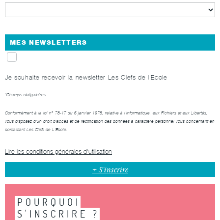
MES NEWSLETTERS
Je souhaite recevoir la newsletter Les Clefs de l'Ecole
*Champs obligatoires
Conformément à la loi n° 78-17 du 6 janvier 1978, relative à l'Informatique, aux Fichiers et aux Libertés,
vous disposez d'un droit d'accès et de rectification des données à caractère personnel vous concernant en
contactant
Les Clefs de L’Ecole
.
Lire les conditions générales d'utilisation
POURQUOI
S'INSCRIRE ?