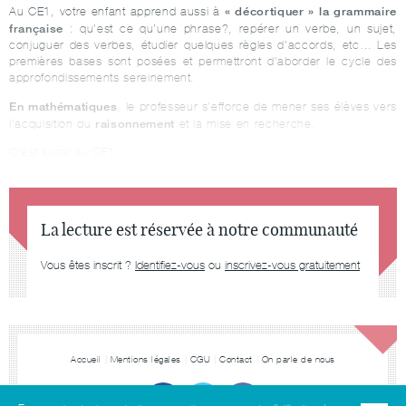
« décortiquer » la grammaire
Au CE1, votre enfant apprend aussi à
française
: qu’est ce qu’une phrase?, repérer un verbe, un sujet,
conjuguer des verbes, étudier quelques règles d’accords, etc… Les
premières bases sont posées et permettront d’aborder le cycle des
approfondissements sereinement.
En mathématiques
, le professeur s’efforce de mener ses élèves vers
raisonnement
l’acquisition du
et la mise en recherche.
C’est aussi au CE1
La lecture est réservée à notre communauté
Vous êtes inscrit ?
Identifiez-vous
ou
inscrivez-vous gratuitement
Accueil
Mentions légales
CGU
Contact
On parle de nous