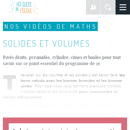
NOS VIDÉOS DE MATHS
SOLIDES ET VOLUMES
Pavés droits, pyramides, cylindre, cônes et boules pour tout
savoir sur ce point essentiel du programme de 3e.
T
les
ravailler sur les volumes et les solides c'est savoir faire
bons calculs avec les bonnes formules et les bonnes
unités
. Pour cela nous vous donnons quelques conseils
pour comprendre et
indispensables et les bons outils
réviser efficacement
.
Inscrivez-vous gratuitement pour retrouver notre contenu vidéo :