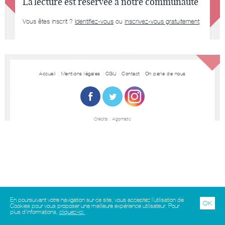
La lecture est réservée à notre communauté
Vous êtes inscrit ?
Identifiez-vous
ou
inscrivez-vous gratuitement
Accueil
Mentions légales
CGU
Contact
On parle de nous
Crédits :
Algomatic
En poursuivant votre navigation sur ce site, vous acceptez l’utilisation de
OK
Cookies pour vous proposer une meilleure expérience utilisateur. Pour
plus d'informations,
cliquez-ici.