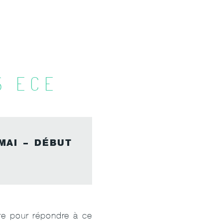
S ECE
MAI – DÉBUT
ure pour répondre à ce