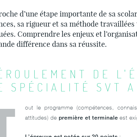
roche d’une étape importante de sa scola
ces, sa rigueur et sa méthode travaillées 
uées. Comprendre les enjeux et l’organisa
ande différence dans sa réussite.
ÉROULEMENT DE L'
E SPÉCIALITÉ SVT 
T
out le programme (compétences, connais
première et terminale
attitudes) de
est exi
L’épreuve est notée sur 20 points
: