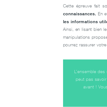
Cette épreuve fait s
connaissances.
En ef
les informations util
Ainsi, en lisant bien 
manipulations proposé
pourrez rassurer votr
L’ensemble des s
peut pas savoir 
avant ! Vou