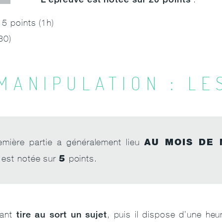
 5 points (1h)
30)
MANIPULATION : LE
AU MOIS DE 
emière partie a généralement lieu
5
 est notée sur
points.
tire au sort un sujet
fant
, puis il dispose d’une he