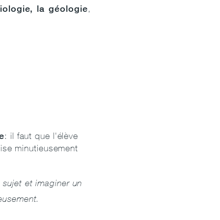
biologie, la géologie
,
e
: il faut que l'élève
alise minutieusement
sujet et imaginer un
reusement.