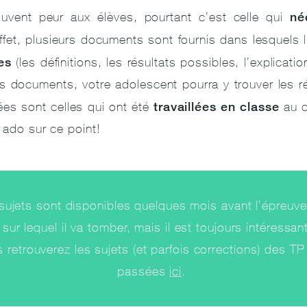
né
ouvent peur aux élèves, pourtant c’est celle qui
fet, plusieurs documents sont fournis dans lesquels l
es
(les définitions, les résultats possibles, l’explic
les documents, votre adolescent pourra y trouver les 
travaillées en classe
es sont celles qui ont été
au c
e ado sur ce point!
ujets sont disponibles quelques mois avant l’épreuve
sur lequel il va tomber, mais il est toujours intéressant
s retrouverez les sujets (et parfois corrections) des T
passées
ici
.