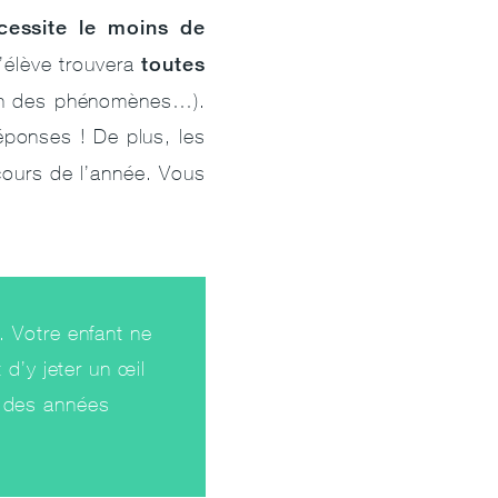
cessite le moins de
toutes
’élève trouvera
ation des phénomènes…).
réponses ! De plus, les
ours de l’année. Vous
. Votre enfant ne
 d’y jeter un œil
P des années