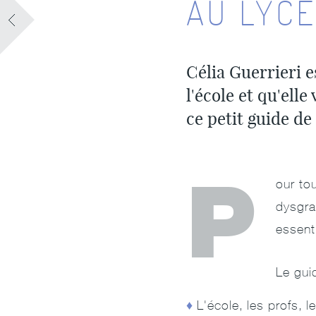
AU LYC
Célia Guerrieri e
l'école et qu'elle
ce petit guide de
P
our to
dysgra
essent
Le gui
L'école, les profs,