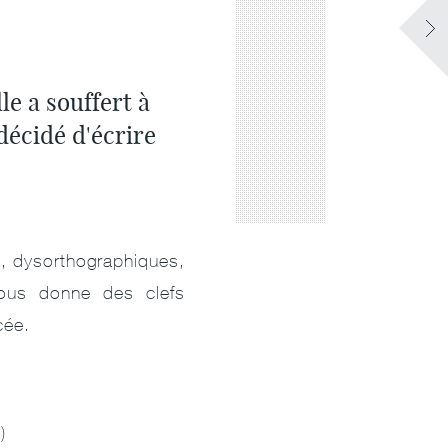
le a souffert à
 décidé d'écrire
s, dysorthographiques,
 nous donne des clefs
ycée.
..)