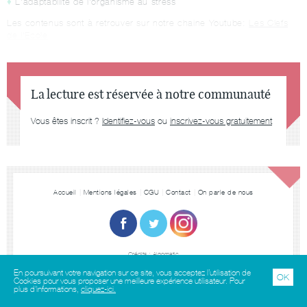
L'adaptabilité de l'organisme au stress
Les contenus sont à retrouver sur notre chaine Youtube:
Les Clefs
de l'Ecole
La lecture est réservée à notre communauté
Vous êtes inscrit ?
Identifiez-vous
ou
inscrivez-vous gratuitement
Accueil
Mentions légales
CGU
Contact
On parle de nous
Crédits :
Algomatic
En poursuivant votre navigation sur ce site, vous acceptez l’utilisation de
OK
Cookies pour vous proposer une meilleure expérience utilisateur. Pour
plus d'informations,
cliquez-ici.