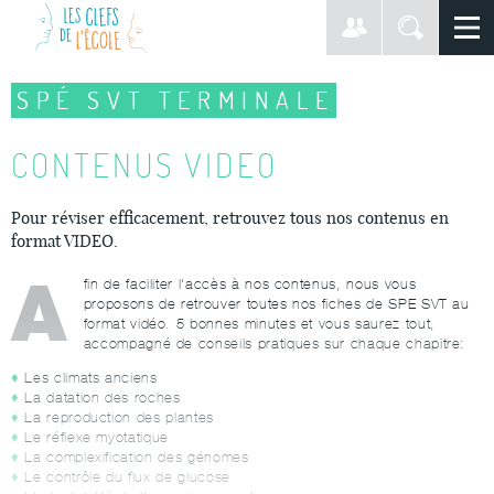
SPÉ SVT TERMINALE
CONTENUS VIDEO
Pour réviser efficacement, retrouvez tous nos contenus en
format VIDEO.
A
fin de faciliter l'accès à nos contenus, nous vous
proposons de retrouver toutes nos fiches de SPE SVT au
format vidéo. 5 bonnes minutes et vous saurez tout,
accompagné de conseils pratiques sur chaque chapitre:
Les climats anciens
La datation des roches
La reproduction des plantes
Le réflexe myotatique
La complexification des génomes
Le contrôle du flux de glucose