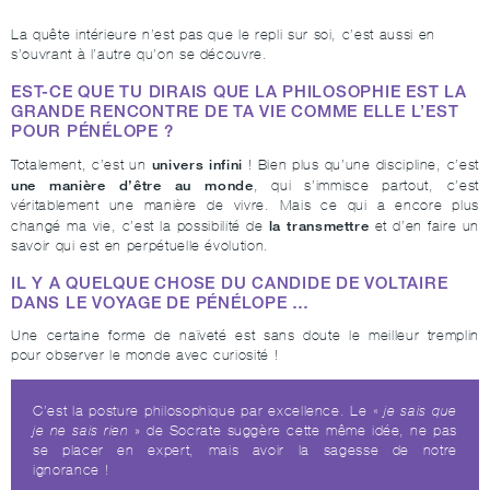
La quête intérieure n’est pas que le repli sur soi, c’est aussi en
s’ouvrant à l’autre qu’on se découvre.
EST-CE QUE TU DIRAIS QUE LA PHILOSOPHIE EST LA
GRANDE RENCONTRE DE TA VIE COMME ELLE L’EST
POUR PÉNÉLOPE ?
univers infini
Totalement, c’est un
! Bien plus qu’une discipline, c’est
une manière d’être au monde
, qui s’immisce partout, c’est
véritablement une manière de vivre. Mais ce qui a encore plus
la transmettre
changé ma vie, c’est la possibilité de
et d’en faire un
savoir qui est en perpétuelle évolution.
IL Y A QUELQUE CHOSE DU CANDIDE DE VOLTAIRE
DANS LE VOYAGE DE PÉNÉLOPE …
Une certaine forme de naïveté est sans doute le meilleur tremplin
pour observer le monde avec curiosité !
C’est la posture philosophique par excellence. Le «
je sais que
je ne sais rien
» de Socrate suggère cette même idée, ne pas
se placer en expert, mais avoir la sagesse de notre
ignorance !