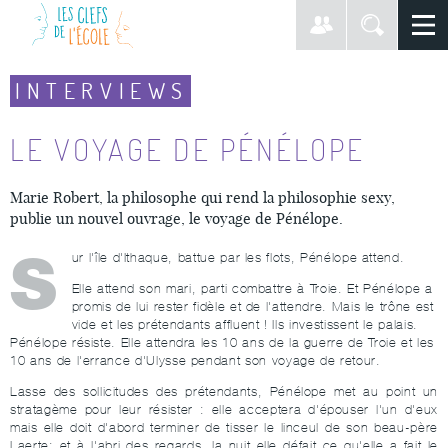
INTERVIEWS
LE VOYAGE DE PÉNÉLOPE
Marie Robert, la philosophe qui rend la philosophie sexy,
publie un nouvel ouvrage, le voyage de Pénélope.
S
ur l'île d'Ithaque, battue par les flots, Pénélope attend.
Elle attend son mari, parti combattre à Troie. Et Pénélope a
promis de lui rester fidèle et de l'attendre. Mais le trône est
vide et les prétendants affluent ! Ils investissent le palais.
Pénélope résiste. Elle attendra les 10 ans de la guerre de Troie et les
10 ans de l'errance d'Ulysse pendant son voyage de retour.
Lasse des sollicitudes des prétendants, Pénélope met au point un
stratagème pour leur résister : elle acceptera d'épouser l'un d'eux
mais elle doit d'abord terminer de tisser le linceul de son beau-père
Laerte; et à l'abri des regards, la nuit elle défait ce qu'elle a fait le