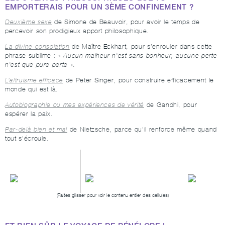
EMPORTERAIS POUR UN 3ÈME CONFINEMENT ?
Deuxième sexe
de Simone de Beauvoir, pour avoir le temps de
percevoir son prodigieux apport philosophique.
La divine consolation
de Maître Eckhart, pour s’enrouler dans cette
phrase sublime : «
Aucun malheur n'est sans bonheur, aucune perte
n'est que pure perte
».
L’altruisme efficace
de Peter Singer, pour construire efficacement le
monde qui est là.
Autobiographie ou mes expériences de vérité
de Gandhi, pour
espérer la paix.
Par-delà bien et mal
de Nietzsche, parce qu’il renforce même quand
tout s’écroule.