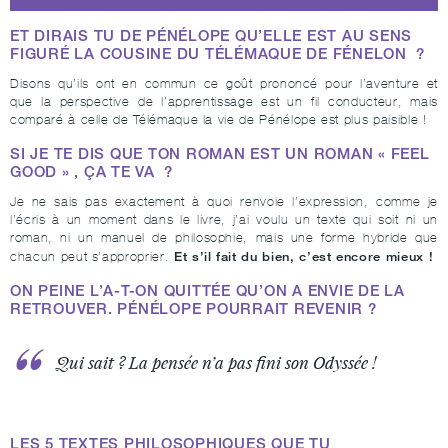
ET DIRAIS TU DE PÉNÉLOPE QU’ELLE EST AU SENS
FIGURÉ LA COUSINE DU TÉLÉMAQUE DE FÉNELON ?
Disons qu’ils ont en commun ce goût prononcé pour l’aventure et
que la perspective de l’apprentissage est un fil conducteur, mais
comparé à celle de Télémaque la vie de Pénélope est plus paisible !
SI JE TE DIS QUE TON ROMAN EST UN ROMAN « FEEL
GOOD » , ÇA TE VA ?
Je ne sais pas exactement à quoi renvoie l’expression, comme je
l’écris à un moment dans le livre, j’ai voulu un texte qui soit ni un
roman, ni un manuel de philosophie, mais une forme hybride que
Et s’il fait du bien, c’est encore mieux !
chacun peut s’approprier.
ON PEINE L’A-T-ON QUITTÉE QU’ON A ENVIE DE LA
RETROUVER. PÉNÉLOPE POURRAIT REVENIR ?
Qui sait ? La pensée n’a pas fini son Odyssée !
LES 5 TEXTES PHILOSOPHIQUES QUE TU