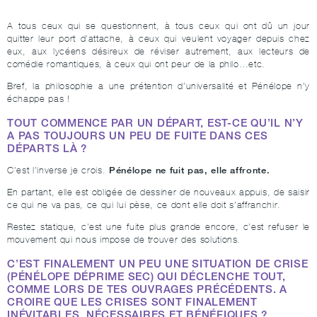
A tous ceux qui se questionnent, à tous ceux qui ont dû un jour
quitter leur port d’attache, à ceux qui veulent voyager depuis chez
eux, aux lycéens désireux de réviser autrement, aux lecteurs de
comédie romantiques, à ceux qui ont peur de la philo…etc.
Bref, la philosophie a une prétention d’universalité et Pénélope n’y
échappe pas !
TOUT COMMENCE PAR UN DÉPART, EST-CE QU’IL N’Y
A PAS TOUJOURS UN PEU DE FUITE DANS CES
DÉPARTS LÀ ?
Pénélope ne fuit pas, elle affronte.
C’est l’inverse je crois.
En partant, elle est obligée de dessiner de nouveaux appuis, de saisir
ce qui ne va pas, ce qui lui pèse, ce dont elle doit s’affranchir.
Restez statique, c’est une fuite plus grande encore, c’est refuser le
mouvement qui nous impose de trouver des solutions.
C’EST FINALEMENT UN PEU UNE SITUATION DE CRISE
(PÉNÉLOPE DÉPRIME SEC) QUI DÉCLENCHE TOUT,
COMME LORS DE TES OUVRAGES PRÉCÉDENTS. A
CROIRE QUE LES CRISES SONT FINALEMENT
INÉVITABLES, NÉCESSAIRES ET BÉNÉFIQUES ?