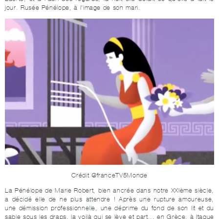
jour. Rusée Pénélope, à l'image de son mari.
Crédit @franceTV5Monde
La Pénélope de Marie Robert, bien ancrée dans notre XXIème siècle,
a décidé elle de ne plus attendre ! Après une rupture amoureuse,
une démission professionnelle, une déprime du fond de son lit et du
sable sous les draps, la voilà qui se lève et part... en Grèce, à Itaque