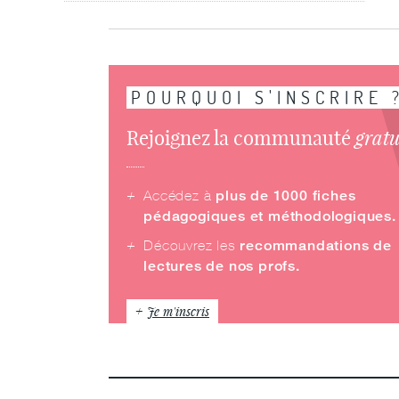
POURQUOI S'INSCRIRE 
grat
Rejoignez la communauté
Accédez à
plus de 1000 fiches
pédagogiques et méthodologiques.
Découvrez les
recommandations de
lectures de nos profs.
Je m'inscris