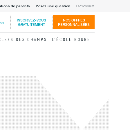
stions de parents
Posez une question
Dictionnaire
INSCRIVEZ-VOUS
NOS OFFRES
ous
GRATUITEMENT
PERSONNALISÉES
CLEFS DES CHAMPS
L'ÉCOLE BOUGE
Lire
la
fiche