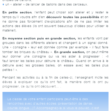
un « atelier » de lancer de ballons dans des cerceaux.
En petite section
, l’enfant peut choisir son atelier et y rester le
découvrir toutes les possibilités
temps qu’il voudra afin d’en
et on
ne donne pas forcément d’explications afin de ne pas limiter les
actions des élèves (ils ont souvent beaucoup d’idées pour utiliser le
matériel!).
En moyenne section puis en grande section,
les enfants vont par
groupes dans les différents ateliers et changent à un signal donné.
Une « consigne » leur est donnée comme par exemple « il faut faire
En grande section,
tomber les briques du château ».
on peut même
leur donner une consigne qui va les aider à progresser : «Il
faut lancer les balles pour détruire le château. Quand on arrive à le
détruire avec les grosses balles, on essaie avec les balles plus
petites ! ».
Pendant les activités ou à la fin de celles-ci, l’enseignant incite les
élèves à expliquer ce qu’ils ont fait, la manière dont ils ont pu
progresser, ce qu’ils ont découvert… .
La classe de votre enfant participera peut-être à des
rencontres avec d’autres écoles (présentation de danse,
course longue…)? Accompagnez-la si vous le pouvez, c’est