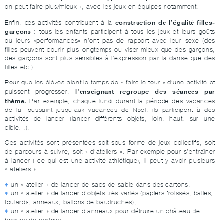
on peut faire plus/mieux », avec les jeux en équipes notamment.
construction de l’égalité filles-
Enfin, ces activités contribuent à la
garçons
: tous les enfants participent à tous les jeux et leurs goûts
ou leurs «performances» n’ont pas de rapport avec leur sexe (des
filles peuvent courir plus longtemps ou viser mieux que des garçons,
des garçons sont plus sensibles à l’expression par la danse que des
filles etc.).
Pour que les élèves aient le temps de « faire le tour » d’une activité et
l’enseignant regroupe des séances par
puissent progresser,
thème.
Par exemple, chaque lundi durant la période des vacances
de la Toussaint jusqu’aux vacances de Noël, ils participent à des
activités de lancer (lancer différents objets, loin, haut, sur une
cible…).
Ces activités sont présentées soit sous forme de jeux collectifs, soit
de parcours à suivre, soit « d’ateliers ». Par exemple pour s’entraîner
à lancer ( ce qui est une activité athlétique), il peut y avoir plusieurs
« ateliers » :
un « atelier » de lancer de sacs de sable dans des cartons,
un « atelier » de lancer d’objets très variés (papiers froissés, balles,
foulards, anneaux, ballons de baudruches),
un « atelier » de lancer d’anneaux pour détruire un château de
briques de cartons,