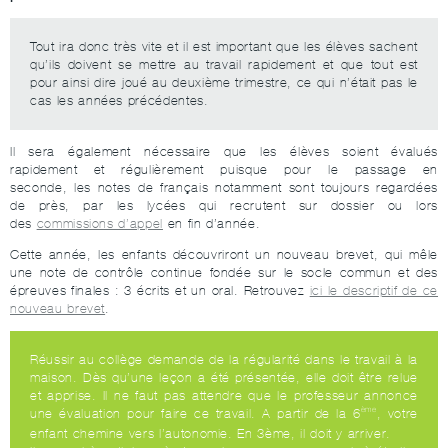
Tout ira donc très vite et il est important que les élèves sachent
qu’ils doivent se mettre au travail rapidement et que tout est
pour ainsi dire joué au deuxième trimestre, ce qui n’était pas le
cas les années précédentes.
Il sera également nécessaire que les élèves soient évalués
rapidement et régulièrement puisque pour le passage en
seconde, les notes de français notamment sont toujours regardées
de près, par les lycées qui recrutent sur dossier ou lors
des
commissions d’appel
en fin d’année.
Cette année, les enfants découvriront un nouveau brevet, qui mêle
une note de contrôle continue fondée sur le socle commun et des
épreuves finales : 3 écrits et un oral. Retrouvez
ici le descriptif de ce
nouveau brevet
.
Réussir au collège demande de la régularité dans le travail à la
maison. Dès qu’une leçon a été présentée, elle doit être relue
et apprise. Il ne faut pas attendre que le professeur annonce
ème
une évaluation pour faire ce travail. A partir de la 6
, votre
enfant chemine vers l’autonomie. En 3ème, il doit y arriver.