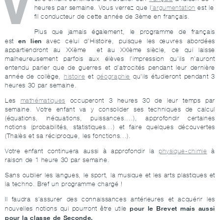
V
heures par semaine. Vous verrez que l
’argumentation
est le
fil conducteur de cette année de 3ème en français.
Plus que jamais également, le programme de français
en lien
est
avec celui d’Histoire, puisque les œuvres abordées
appartiendront au XXème et au XXIème siècle, ce qui laisse
malheureusement parfois aux élèves l’impression qu’ils n’auront
entendu parler que de guerres et d’atrocités pendant leur dernière
année de collège,
histoire
et
géographie
qu'ils étudieront pendant 3
heures 30 par semaine.
Les
mathématiques
occuperont 3 heures 30 de leur temps par
semaine. Votre enfant va y consolider ses techniques de calcul
(équations, inéquations, puissances....), approfondir certaines
notions (probabilités, statistiques...) et faire quelques découvertes
(Thalès et sa réciproque, les fonctions...).
Votre enfant continuera aussi à approfondir la
physique-chimie
à
raison de 1 heure 30 par semaine.
Sans oublier les langues, le sport, la musique et les arts plastiques et
la techno. Bref un programme chargé !
Il faudra s’assurer des connaissances antérieures et acquérir les
pour le Brevet mais aussi
nouvelles notions qui pourront être utile
pour la classe de Seconde.