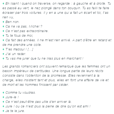
En lisant ! quand on traverse, on regarde : à gauche et à droite. Tu
es passé au vert, le nez plongé dans ton bouquin. Tu as failli te faire
écraser par trois voitures. Il y en a une qui a fait un écart et toi, t’as
rien vu,
Ben non.
Ca ne va pas, Michel ?
Ce n’est pas extraordinaire.
Tu te fous de moi,
Ca fait des années. Il ne m’est rien arrivé. A part d’être en retard et
de me prendre une colle.
T’es maboul ! […]
J’ai un radar.
Tu vas me jurer que tu ne liras plus en marchant !
Les grands romanciers ont souvent remarqué que les femmes ont un
besoin impérieux de certitudes. Une longue partie de leurs récits
consiste dans l’obtention de la promesse. Elles reviennent à la
charge, elles insistent tant et plus, elles en font une affaire de vie et
de mort et les hommes finissent par céder.
Comme tu voudras.
Jure-le !
Ce n’est peut-être pas utile d’en arriver là.
Jure ! ou ce n’est plus la peine de dire qu’on est ami !
Je te le jure.