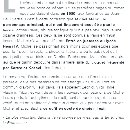
L
l'évènement est surtout un lieu de rencontre, comme un
nouveau point de départ. Et les premières pages du roman
en 1980
nous conduisent donc
, aux funérailles de Jean
Michel Marini, le
Paul Sartre. C’est à cette occasion que
personnage principal, qui n’est finalement peut-être pas le
héros
, croise Pavel, réfugié tchèque qu’il n’a pas revu depuis une
dizaine d’années. Ces deux là se sont connus à Paris en 1959
Entré de justesse au lycée
lorsque Michel n’avait que 12 ans.
Henri IV
, Michel se passionnait alors moins pour ses études que
pour le flipper, le rock, la photo, la littérature ou le babyfoot qu’il
pratiquait dans un bistrot de Denfert Rochereau. Mais c’est un autre
troquet fréquenté
jeu que le gamin découvre dans l’arrière salle du
par Sartre et Kessel
: les échecs.
Le roman va dès lors se construire sur une deuxième histoire
parallèle, celle des membres de cet étrange « club » qui ont en
commun d’avoir fui leur pays. Ils s’appellent Léonid, Virgil, Imré,
Vladimir, Tibor, et vont devenir les nouveaux compagnons de Michel.
Leurs portraits, qui rythment le récit, sont si truculents, pleins de
vérité, que l’on s’attache à chacun d’entre eux pour découvrir avec
ce qu’il en coute de choisir l’exil.
Michel et avec Sacha
« Le plus important dans la Terre promise ce n’est pas la terre, c’est
la Promesse ».