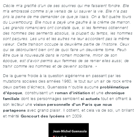
Cécile m’a gratifié d’un de ses sourires qui me faisaient fondre. Elle
m’a embrassé comme si je venais de lui sauver la vie. Elle n’a pas
pris la peine de me demander ce que je lisais. On a fait quatre tours
du Luxembourg. Elle nous a payé une gaufre à la crème de marron.
Les grands romanciers ont constaté que, si les femmes obtiennent
des hommes des serments absolus, la plupart du temps, les hommes
sont parjures. Les uns et les autres ne leur accordent pas la même
valeur. Cette trahison occupe la deuxième partie de l’histoire. Ceux
qui se débrouillent bien ont de quoi faire un deuxième tome. Peut-
être que la nouveauté dans le roman moderne, miroir de son
époque, est d’avoir permis aux femmes de se renier elles aussi, de
trahir comme les hommes et de devenir solitaire. »
De la guerre froide à la question algérienne en passant par les
mutations sociales des années 1960, le tout sur un air de rock entre
problématique
deux parties d'échecs, Guenassia n'oublie aucune
d'époque
roman d'initiation
chronique
, construisant un
et une
familiale
si actuels
dont les personnages semblent
tout en offrant à
vision personnelle d'un Paris que nous
son lecteur une
partageons
avec grand plaisir. Il obtient, et cela va de soi, un brillant
Goncourt des lycéens
et mérité
en 2009.