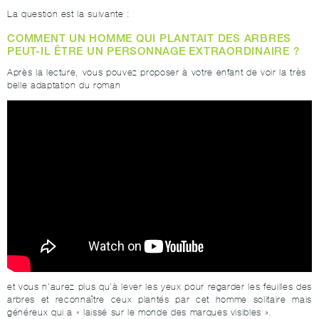
La question est la suivante :
COMMENT UN HOMME QUI PLANTAIT DES ARBRES
PEUT-IL ÊTRE UN PERSONNAGE EXTRAORDINAIRE ?
Après la lecture, vous pouvez proposer à votre enfant de voir la très
belle adaptation du roman
et vous n’aurez plus qu’à lever les yeux pour regarder les feuilles des
arbres et reconnaître ceux plantés par cet homme solitaire mais
généreux qui a « laissé sur le monde des marques visibles ».