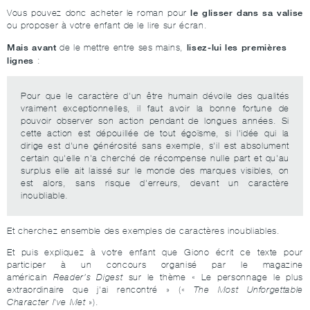
le glisser dans sa valise
Vous pouvez donc acheter le roman pour
ou proposer à votre enfant de le lire sur écran.
Mais avant
lisez-lui les premières
de le mettre entre ses mains,
lignes
:
Pour que le caractère d'un être humain dévoile des qualités
vraiment exceptionnelles, il faut avoir la bonne fortune de
pouvoir observer son action pendant de longues années. Si
cette action est dépouillée de tout égoïsme, si l'idée qui la
dirige est d'une générosité sans exemple, s'il est absolument
certain qu'elle n'a cherché de récompense nulle part et qu'au
surplus elle ait laissé sur le monde des marques visibles, on
est alors, sans risque d'erreurs, devant un caractère
inoubliable.
Et cherchez ensemble des exemples de caractères inoubliables.
Et puis expliquez à votre enfant que Giono écrit ce texte pour
participer à un concours organisé par le magazine
américain
Reader’s Digest
sur le thème « Le personnage le plus
extraordinaire que j'ai rencontré » («
The Most Unforgettable
Character I've Met
»).