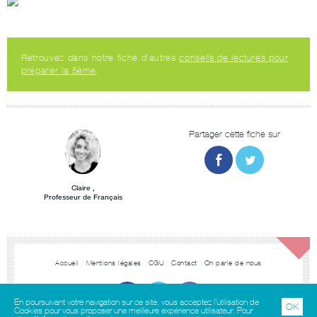
Retrouvez dans notre fiche d'autres
conseils de lectures pour
préparer la 5ème
.
Partager cette fiche sur
Claire ,
Professeur de Français
Accueil
Mentions légales
CGU
Contact
On parle de nous
En poursuivant votre navigation sur ce site, vous acceptez l’utilisation de
OK
Cookies pour vous proposer une meilleure expérience utilisateur. Pour