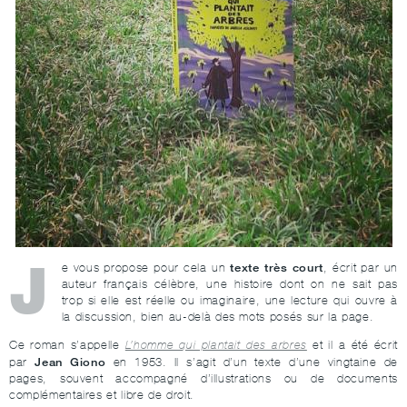
J
texte très court
e vous propose pour cela un
, écrit par un
auteur français célèbre, une histoire dont on ne sait pas
trop si elle est réelle ou imaginaire, une lecture qui ouvre à
la discussion, bien au-delà des mots posés sur la page.
Ce roman s’appelle
L’homme qui plantait des arbres
et il a été écrit
Jean Giono
par
en 1953. Il s’agit d’un texte d’une vingtaine de
pages, souvent accompagné d’illustrations ou de documents
complémentaires et libre de droit.