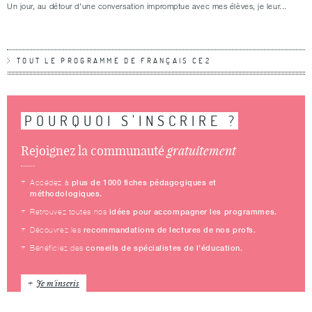
Un jour, au détour d’une conversation impromptue avec mes élèves, je leur...
TOUT LE PROGRAMME DE FRANÇAIS CE2
POURQUOI S'INSCRIRE ?
gratuitement
Rejoignez la communauté
plus de 1000 fiches pédagogiques et
Accédez à
méthodologiques.
idées pour accompagner les programmes.
Retrouvez toutes nos
recommandations de lectures de nos profs.
Découvrez les
conseils de spécialistes de l’éducation.
Bénéficiez des
Je m'inscris