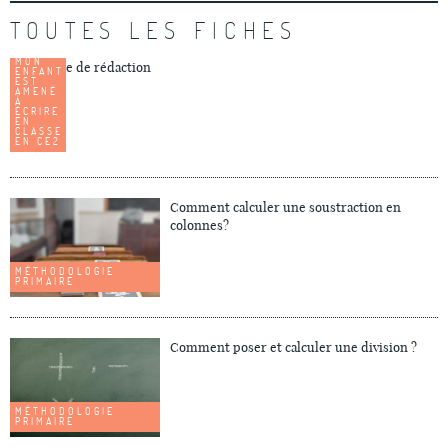
TOUTES LES FICHES
CE QUE
MON
Exemple de rédaction
ENFANT
EST
AMENÉ
À
ÉCRIRE
EN
CLASSE
EN CE2
Comment calculer une soustraction en
colonnes?
MÉTHODOLOGIE
PRIMAIRE
Comment poser et calculer une division ?
MÉTHODOLOGIE
PRIMAIRE