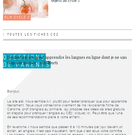
objets au cycle 2
QLM CYCLE 2
TOUTES LES FICHES CE2
QUESTIONS
Il existe un site pour apprendre les langues en ligne dont je ne sais
trop que penser... cela foncti
DE PARENTS
Bonjour,
Le site est, nous semble-t-il, plutôt pour tester/pratiquer que pour apprendre
réellement. Nous vous conseillons vivement de lire l'excellente fiche de
Caroline, prof d'anglais au primaire, qui propose des idées de sites gratuits
et d'applis pour pratiquer
l'anglais au CE2: cliquez ici
. Peut-être que l'une
de ses recommandations plaira à votre enfant...
En revanche il nous semble que passer 5 à 10 minutes par jour devant un
écran, en anglais, n'est pas inquiétant, tant que c'est sous votre contrôle.
Les écrans, c'est permis, quand c'est en anglais ;-) pour écouter un anglais