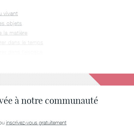
u vivant
es objets
 la matière
rer dans le temps
rer dans l'espace
ervée à notre communauté
ou
inscrivez-vous gratuitement