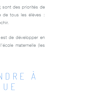
t
sont des priorités de
te de tous les élèves :
chir.
t est de développer en
l'école maternelle (les
NDRE À
QUE