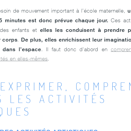
u
esoin de mouvement important à l’école maternelle,
5 minutes est donc prévue chaque jour.
Ces acti
elles les conduisent à prendre pl
 des enfants et
r corps
De plus, elles enrichissent leur imaginati
.
 dans l’espace
. Il faut donc d'abord en
compren
vités en elles-mêmes
.
'EXPRIMER, COMPRE
 LES ACTIVITÉS
IQUES