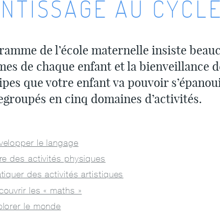
NTISSAGE AU CYCLE
amme de l’école maternelle insiste beauc
es de chaque enfant et la bienveillance de
ipes que votre enfant va pouvoir s’épanoui
egroupés en cinq domaines d’activités.
velopper le langage
re des activités physiques
tiquer des activités artistiques
ouvrir les « maths »
plorer le monde