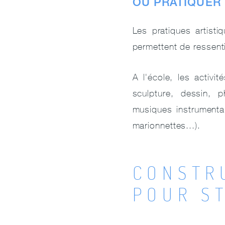
OU PRATIQUER 
Les pratiques artisti
permettent de ressent
A l'école, les activi
sculpture, dessin, 
musiques instrumental
marionnettes...).
CONSTR
POUR S