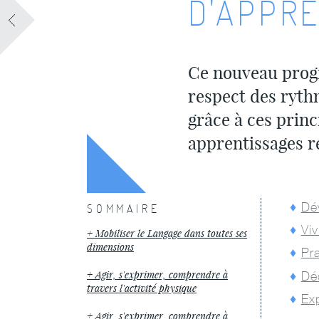
D'APPRE
Ce nouveau progr
respect des rythm
grâce à ces princ
apprentissages r
Dé
SOMMAIRE
Viv
Mobiliser le Langage dans toutes ses
dimensions
Pra
Agir, s'exprimer, comprendre à
Déc
travers l'activité physique
Ex
Agir, s'exprimer, comprendre à