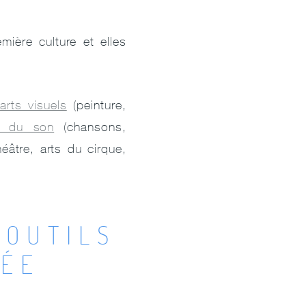
mière culture et elles
arts visuels
(peinture,
s du son
(chansons,
éâtre, arts du cirque,
 OUTILS
NSÉE