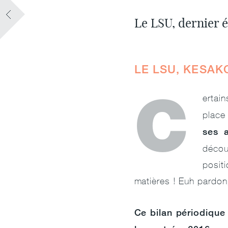
Le LSU, dernier é
LE LSU, KESAK
C
ertain
place
ses a
décou
posit
matières ! Euh pardon
Ce bilan périodique