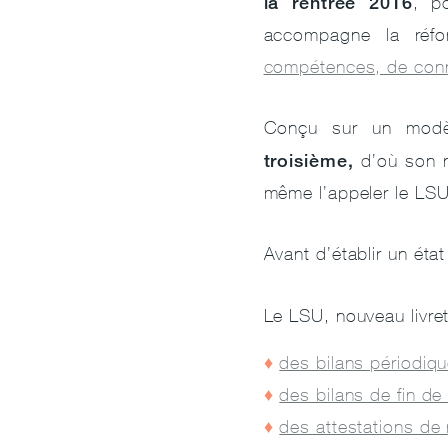
la rentrée 2016
, p
accompagne la réf
compétences, de conn
Conçu sur un modè
troisième,
d’où son no
même l’appeler le LSU
Avant d’établir un état
Le LSU, nouveau livre
des bilans périodiq
des bilans de fin de
des attestations de 