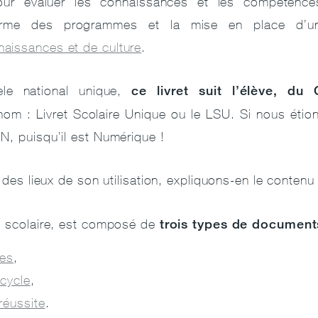
our évaluer les connaissances et les compétences
orme des programmes et la mise en place d’
aissances et de culture
.
ce livret suit l’élève, d
le national unique,
m : Livret Scolaire Unique ou le LSU. Si nous étions 
N, puisqu’il est Numérique !
 des lieux de son utilisation, expliquons-en le contenu e
trois types de document
t scolaire, est composé de
ues
,
 cycle
,
réussite
.