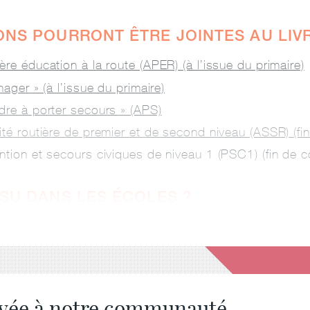
ONS POURRONT ÊTRE JOINTES AU LIVR
ère éducation à la route (APER) (à l’issue du primaire)
nager » (à l’issue du primaire)
dre à porter secours » (APS)
ité routière de premier et de second niveau (ASSR) (fin
ntion et secours civiques de niveau 1 (PSC1) (fin de c
LSU DANS LES ÉCOLES ?
ervée à notre communauté