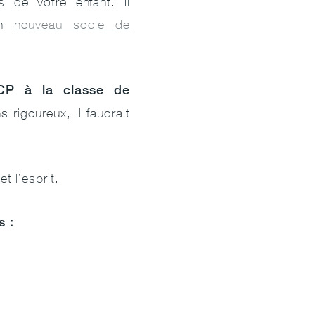
 de votre enfant. Il
un
nouveau socle de
u CP à la classe de
rigoureux, il faudrait
t l’esprit.
s :