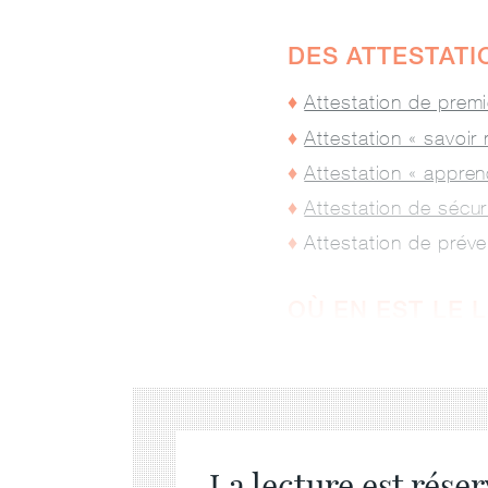
DES ATTESTATI
Attestation de premi
Attestation « savoir 
Attestation « appren
Attestation de sécur
Attestation de préve
OÙ EN EST LE 
La lecture est rés