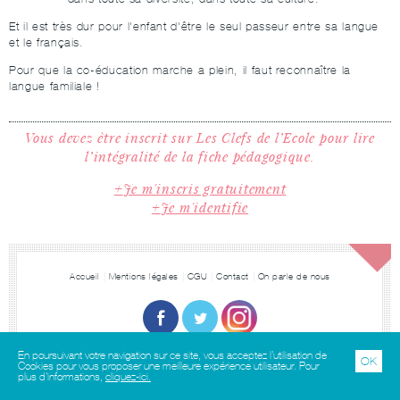
Et il est très dur pour l'enfant d'être le seul passeur entre sa langue
et le français.
Pour que la co-éducation marche a plein, il faut reconnaître la
langue familiale !
Vous devez être inscrit sur Les Clefs de l’Ecole
pour lire
l’intégralité de la fiche pédagogique.
Je m'inscris gratuitement
Je m'identifie
Accueil
Mentions légales
CGU
Contact
On parle de nous
En poursuivant votre navigation sur ce site, vous acceptez l’utilisation de
Crédits :
Algomatic
OK
Cookies pour vous proposer une meilleure expérience utilisateur. Pour
plus d'informations,
cliquez-ici.