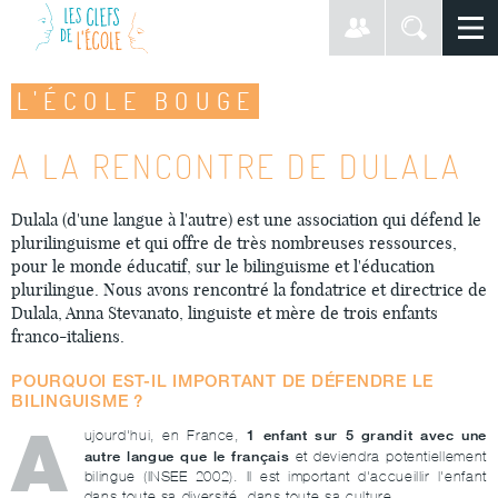
L'ÉCOLE BOUGE
A LA RENCONTRE DE DULALA
Dulala (d'une langue à l'autre) est une association qui défend le
plurilinguisme et qui offre de très nombreuses ressources,
pour le monde éducatif, sur le bilinguisme et l'éducation
plurilingue. Nous avons rencontré la fondatrice et directrice de
Dulala, Anna Stevanato, linguiste et mère de trois enfants
franco-italiens.
POURQUOI EST-IL IMPORTANT DE DÉFENDRE LE
BILINGUISME ?
A
1 enfant sur 5 grandit avec une
ujourd'hui, en France,
autre langue que le français
et deviendra potentiellement
bilingue (INSEE 2002). Il est important d'accueillir l'enfant
dans toute sa diversité, dans toute sa culture.