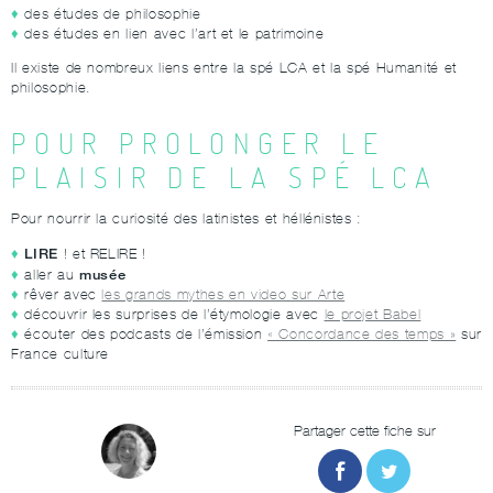
des études de philosophie
des études en lien avec l’art et le patrimoine
Il existe de nombreux liens entre la spé LCA et la spé Humanité et
philosophie.
POUR PROLONGER LE
PLAISIR DE LA SPÉ LCA
Pour nourrir la curiosité des latinistes et héllénistes :
LIRE
! et RELIRE !
musée
aller au
rêver avec
les grands mythes en video sur Arte
découvrir les surprises de l’étymologie avec
le projet Babel
écouter des podcasts de l’émission
« Concordance des temps »
sur
France culture
Partager cette fiche sur