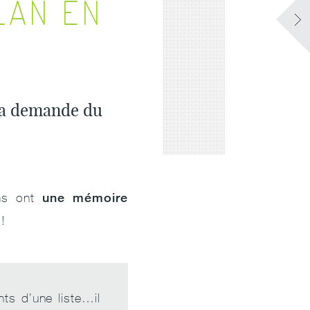
LAN EN
ela demande du
une mémoire
ins ont
!
ts d’une liste…il