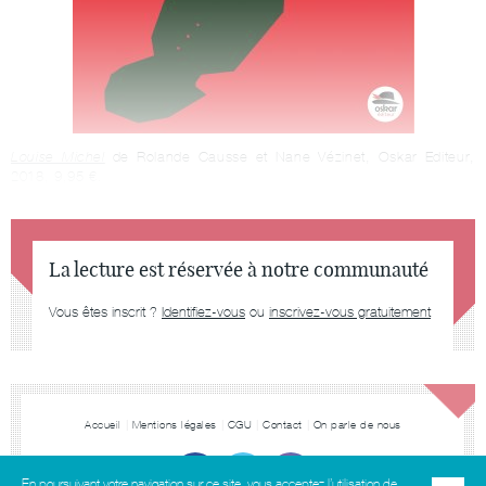
Louise Michel
de Rolande Causse et Nane Vézinet, Oskar Editeur,
2018, 9,95 €.
La lecture est réservée à notre communauté
Vous êtes inscrit ?
Identifiez-vous
ou
inscrivez-vous gratuitement
Accueil
Mentions légales
CGU
Contact
On parle de nous
En poursuivant votre navigation sur ce site, vous acceptez l’utilisation de