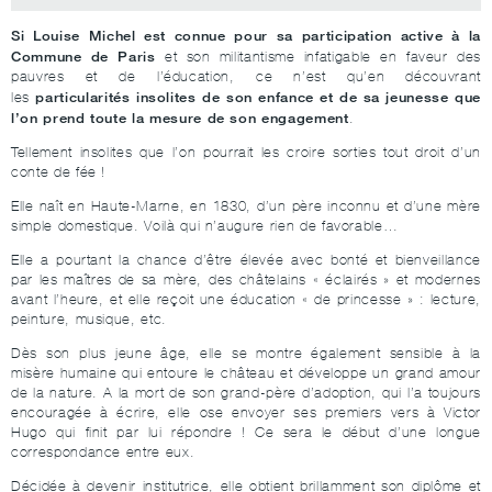
Si Louise Michel est connue pour sa participation active à la
Commune de Paris
et son militantisme infatigable en faveur des
pauvres et de l’éducation, ce n’est qu’en découvrant
particularités insolites de son enfance et de sa jeunesse que
les
l’on prend toute la mesure de son engagement
.
Tellement insolites que l’on pourrait les croire sorties tout droit d’un
conte de fée !
Elle naît en Haute-Marne, en 1830, d’un père inconnu et d’une mère
simple domestique. Voilà qui n’augure rien de favorable…
Elle a pourtant la chance d’être élevée avec bonté et bienveillance
par les maîtres de sa mère, des châtelains « éclairés » et modernes
avant l’heure, et elle reçoit une éducation « de princesse » : lecture,
peinture, musique, etc.
Dès son plus jeune âge, elle se montre également sensible à la
misère humaine qui entoure le château et développe un grand amour
de la nature. A la mort de son grand-père d’adoption, qui l’a toujours
encouragée à écrire, elle ose envoyer ses premiers vers à Victor
Hugo qui finit par lui répondre ! Ce sera le début d’une longue
correspondance entre eux.
Décidée à devenir institutrice, elle obtient brillamment son diplôme et