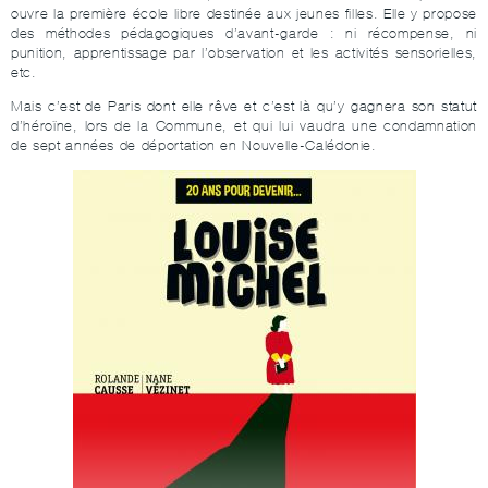
ouvre la première école libre destinée aux jeunes filles. Elle y propose
des méthodes pédagogiques d’avant-garde : ni récompense, ni
punition, apprentissage par l’observation et les activités sensorielles,
etc.
Mais c’est de Paris dont elle rêve et c’est là qu’y gagnera son statut
d’héroïne, lors de la Commune, et qui lui vaudra une condamnation
de sept années de déportation en Nouvelle-Calédonie.