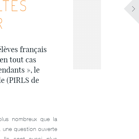
LTÉS
R
élèves français
 en tout cas
ndants », le
le (PIRLS de
plus nombreux que la
 une question ouverte
. Ils sont aussi plus