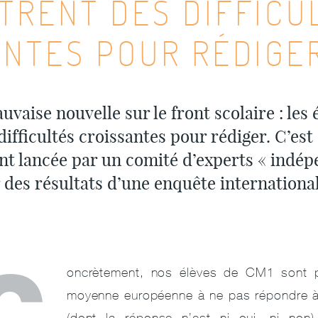
TRENT DES DIFFICU
ANTES POUR RÉDIGE
vaise nouvelle sur le front scolaire : les 
ifficultés croissantes pour rédiger. C’est
nt lancée par un comité d’experts « indépe
 des résultats d’une enquête internationa
C
oncrètement, nos élèves de CM1 sont 
moyenne européenne à ne pas répondre à
(dont la réponse n’est ni oui, ni non)