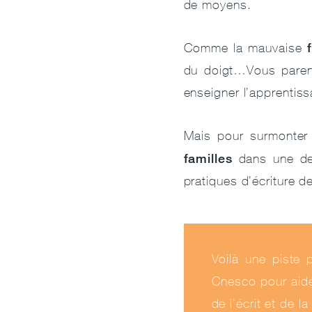
de moyens.
Comme la mauvaise
du doigt…Vous parent
enseigner l’apprentiss
Mais pour surmonter l
familles
dans une der
pratiques d’écriture d
Voilà une piste 
Cnesco pour aide
de l’écrit et de l