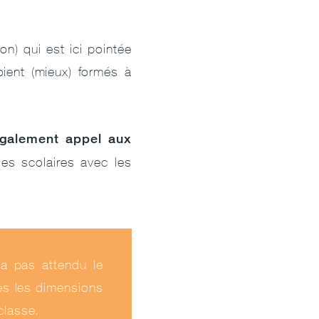
n) qui est ici pointée
ient (mieux) formés à
également appel aux
es scolaires avec les
’a pas attendu le
es les dimensions
 classe.