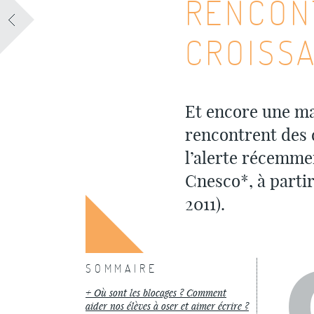
RENCON
CROISS
Et encore une mau
rencontrent des d
l’alerte récemme
Cnesco*, à partir
2011).
SOMMAIRE
Où sont les blocages ? Comment
aider nos élèves à oser et aimer écrire ?