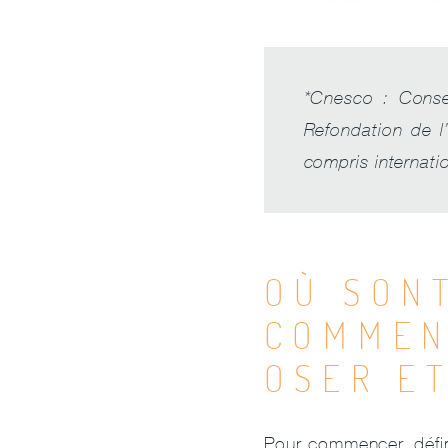
*Cnesco : Consei
Refondation de l
compris internati
OÙ SON
COMMEN
OSER ET
Pour commencer, défin