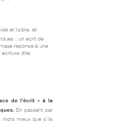
e et lisible, et
ndues : un écrit de
 phrase-réponse à une
écriture dite
ce de l’écrit « à la
iques.
En passant par
es mots mieux que s’ils