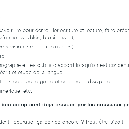
s :
voir lire pour écrire, lier écriture et lecture, faire pré
traînements ciblés, brouillons…),
 révision (seul ou à plusieurs),
re,
thographe et les oublis d’accord lorsqu’on est concentr
écrit et étude de la langue,
ntions de chaque genre et de chaque discipline,
umérique, etc.
s, beaucoup sont déjà prévues par les nouveaux 
cident, pourquoi ça coince encore ? Peut-être s’agit-i