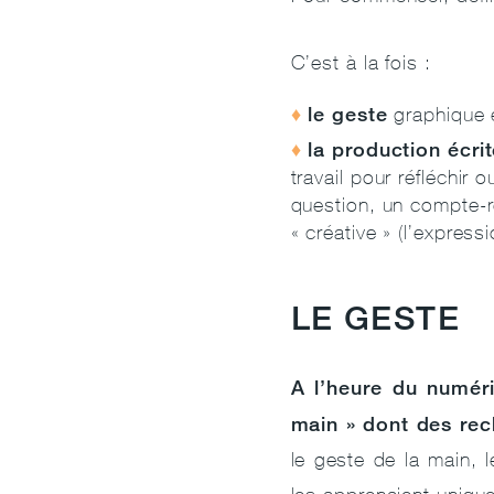
C’est à la fois :
le geste
graphique e
la production écri
travail pour réfléchir
question, un compte-re
« créative » (l’express
LE GESTE
A l’heure du numéri
main » dont des rec
le geste de la main, l