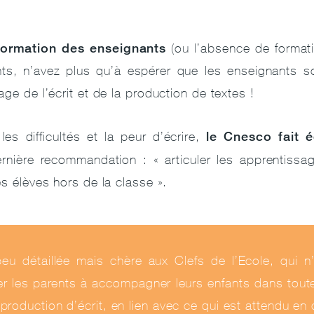
formation des enseignants
(ou l’absence de formatio
s, n’avez plus qu’à espérer que les enseignants so
age de l’écrit et de la production de textes !
le Cnesco fait 
es difficultés et la peur d’écrire,
nière recommandation : « articuler les apprentissag
es élèves hors de la classe ».
peu détaillée mais chère aux Clefs de l’Ecole, qui n
r les parents à accompagner leurs enfants dans tout
a production d’écrit, en lien avec ce qui est attendu en