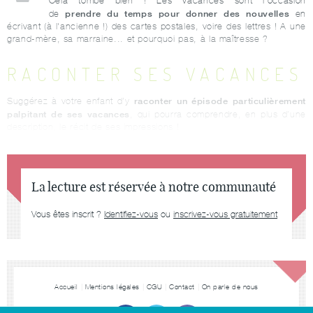
Cela tombe bien ! Les vacances sont l'occasion
prendre du temps pour donner des nouvelles
de
en
écrivant (à l'ancienne !) des cartes postales, voire des lettres ! A une
grand-mère, sa marraine... et pourquoi pas, à la maîtresse ?
RACONTER SES VACANCES
raconter un épisode particulièrement
Suggérez à votre enfant d’y
palpitant de ses vacances
, qui pourra comprendre, en plus d’une
description, le récit de ses impressions !
La lecture est réservée à notre communauté
Vous êtes inscrit ?
Identifiez-vous
ou
inscrivez-vous gratuitement
Accueil
Mentions légales
CGU
Contact
On parle de nous