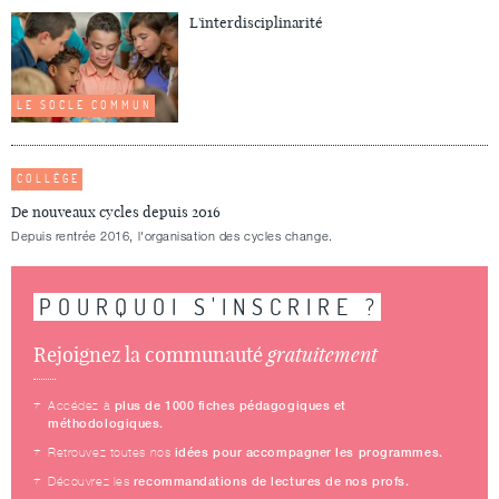
L'interdisciplinarité
LE SOCLE COMMUN
COLLÈGE
De nouveaux cycles depuis 2016
Depuis rentrée 2016, l'organisation des cycles change.
POURQUOI S'INSCRIRE ?
gratuitement
Rejoignez la communauté
plus de 1000 fiches pédagogiques et
Accédez à
méthodologiques.
idées pour accompagner les programmes.
Retrouvez toutes nos
recommandations de lectures de nos profs.
Découvrez les