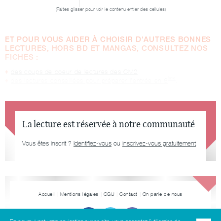
ET POUR VOUS AIDER À CHOISIR D'AUTRES BONNES
LECTURES, HORS BD ET MANGAS, CONSULTEZ NOS
FICHES :
des coups de coeur de lectures des CM2
ème
des lectures conseillées pour préparer l’entrée en 6
.
La lecture est réservée à notre communauté
Vous êtes inscrit ?
Identifiez-vous
ou
inscrivez-vous gratuitement
Accueil
Mentions légales
CGU
Contact
On parle de nous