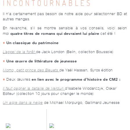
INCONTOURNABLES
Il n'a certainement pas besoin de notre aide pour sélectionner BD et
autres mangas.
En revanche, s’il se montre sensible à vos conseils, voici selon
quatre titres de romans qui devraient lui plaire
moi
cet été !
Un classique du patrimoine
L’appel de la forêt
de Jack London (Belin, collection Boussole)
Une œuvre de littérature de jeunesse
Momo, petit prince des Bleuets
de Yaël Hassan, Syros édition
en lien avec le programme d’histoire de CM2 :
Deux œuvres
Il faut gagner la bataille de Verdun
d’Isabelle Wlodarczyk, Oskar
Editeur (collection 10 jours pour changer le monde)
Un aigle dans la neige
de Michael Morpurgo, Gallimard Jeunesse