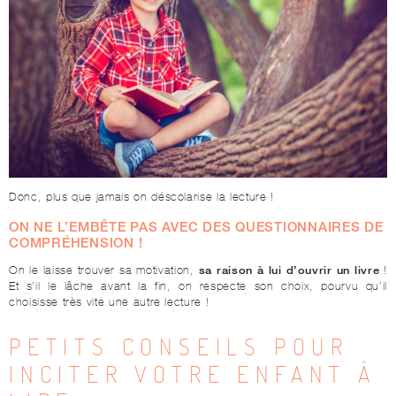
Donc, plus que jamais on déscolarise la lecture !
ON NE L’EMBÊTE PAS AVEC DES QUESTIONNAIRES DE
COMPRÉHENSION !
sa raison à lui d’ouvrir un livre
On le laisse trouver sa motivation,
!
Et s’il le lâche avant la fin, on respecte son choix, pourvu qu’il
choisisse très vite une autre lecture !
PETITS CONSEILS POUR
INCITER VOTRE ENFANT À