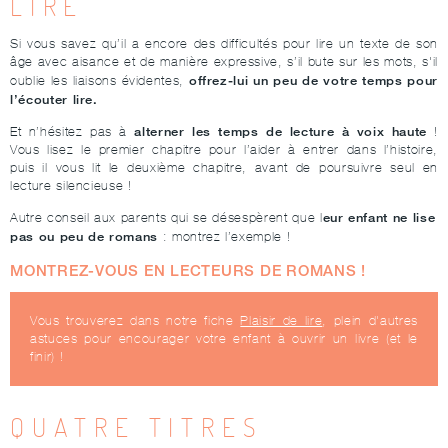
LIRE
Si vous savez qu’il a encore des difficultés pour lire un texte de son
âge avec aisance et de manière expressive, s’il bute sur les mots, s'il
offrez-lui un peu de votre temps
pour
oublie les liaisons évidentes,
l’écouter lire.
alterner les temps de lecture à voix haute
Et n’hésitez pas à
!
Vous lisez le premier chapitre pour l’aider à entrer dans l’histoire,
puis il vous lit le deuxième chapitre, avant de poursuivre seul en
lecture silencieuse !
eur enfant ne lise
Autre conseil aux parents qui se désespèrent que l
pas ou peu de romans
: montrez l’exemple !
MONTREZ-VOUS EN
LECTEURS
DE ROMANS !
Vous trouverez dans notre fiche
Plaisir de lire
, plein d'autres
astuces pour encourager votre enfant à ouvrir un livre (et le
finir) !
QUATRE TITRES