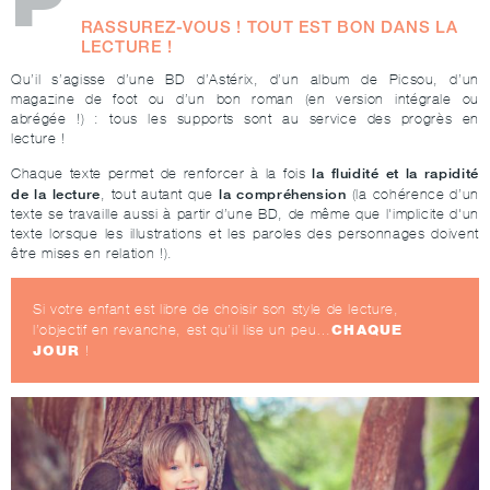
RASSUREZ-VOUS ! TOUT EST BON DANS LA
LECTURE !
Qu’il s’agisse d’une BD d’Astérix, d’un album de Picsou, d’un
magazine de foot ou d’un bon roman (en version intégrale ou
abrégée !) : tous les supports sont au service des progrès en
lecture !
la fluidité et la rapidité
Chaque texte permet de renforcer à la fois
de la lecture
la compréhension
, tout autant que
(la cohérence d’un
texte se travaille aussi à partir d’une BD, de même que l'implicite d'un
texte lorsque les illustrations et les paroles des personnages doivent
être mises en relation !).
Si votre enfant est libre de choisir son style de lecture,
CHAQUE
l’objectif en revanche, est qu’il lise un peu…
JOUR
!