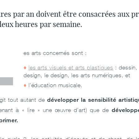
ures par an doivent être consacrées aux p
 deux heures par semaine.
L
es arts concernés sont :
les arts visuels et arts plastiques
: dessin,
design, le design, les arts numériques, et
l’éducation musicale.
développer la sensibilité artisti
agit tout autant de
développe
enant à « lire » une œuvre d’art) que de
primer.