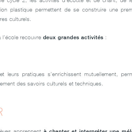
le cycle 2, les activités d’écoute et de chant, de 
tion plastique permettent de se construire une premi
es culturels.
deux grandes activités
à l’école recouvre
:
.
et leurs pratiques s’enrichissent mutuellement, per
ement des savoirs culturels et techniques.
R
à chanter et interpréter une mél
lèves apprennent