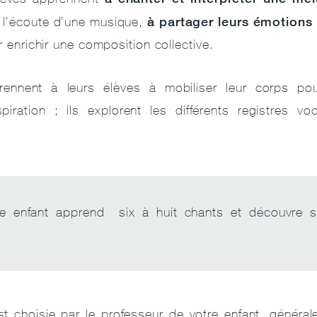
à partager leurs émotions
 l’écoute d’une musique,
r enrichir une composition collective.
ennent à leurs élèves à mobiliser leur corps pou
piration ; ils explorent les différents registres vo
re enfant apprend six à huit chants et découvre s
st choisie par le professeur de votre enfant, généra