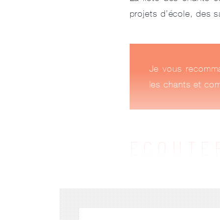
projets d’école, des 
Je vous recomm
les chants et com
ECOUTE