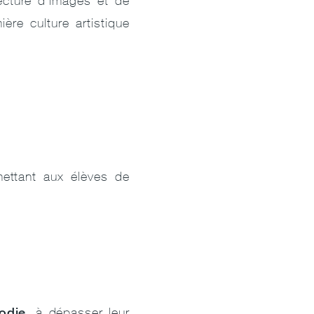
lecture d’images et de
ère culture artistique
mettant aux élèves de
odie
, à dépasser leur