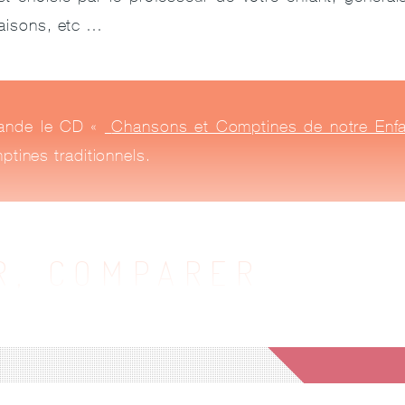
saisons, etc …
ande le CD «
Chansons et Comptines de notre Enf
ptines traditionnels.
R, COMPARER