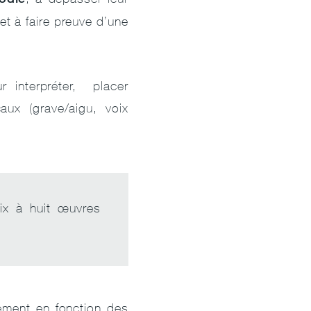
et à faire preuve d’une
r interpréter, placer
caux (grave/aigu, voix
ix à huit œuvres
lement en fonction des