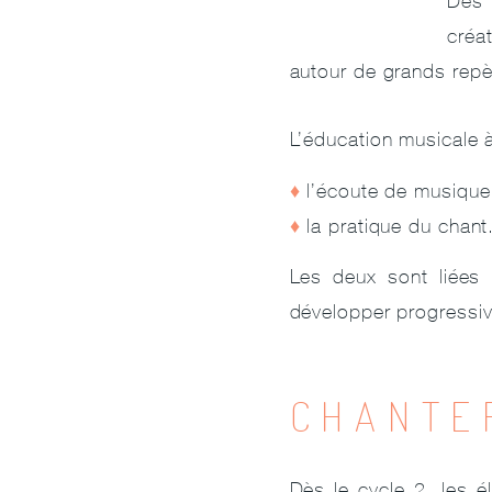
Dès 
créa
autour de grands repèr
L’éducation musicale 
l’écoute de musique
la pratique du chant
Les deux sont liées 
développer progressiv
CHANTE
Dès le cycle 2, les é