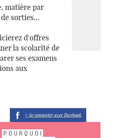
e, matière par
 de sorties…
cierez d'offres
er la scolarité de
parer ses examens
ions aux
+ Se connecter avec Facebook
POURQUOI