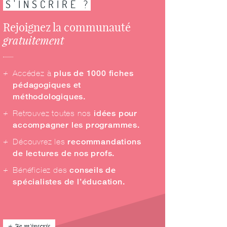
S'INSCRIRE ?
Rejoignez la communauté
gratuitement
Accédez à
plus de 1000 fiches
pédagogiques et
méthodologiques.
Retrouvez toutes nos
idées pour
accompagner les programmes.
Découvrez les
recommandations
de lectures de nos profs.
Bénéficiez des
conseils de
spécialistes de l’éducation.
Je m'inscris