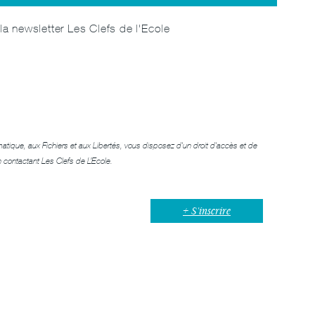
la newsletter Les Clefs de l'Ecole
matique, aux Fichiers et aux Libertés, vous disposez d'un droit d'accès et de
n contactant
Les Clefs de L’Ecole
.