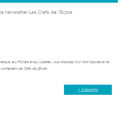
la newsletter Les Clefs de l'Ecole
matique, aux Fichiers et aux Libertés, vous disposez d'un droit d'accès et de
n contactant
Les Clefs de L’Ecole
.