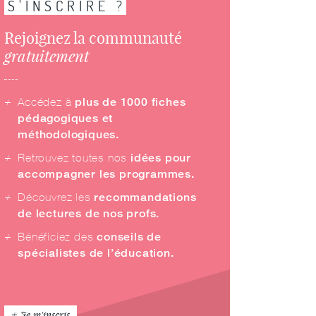
S'INSCRIRE ?
Rejoignez la communauté
gratuitement
Accédez à
plus de 1000 fiches
pédagogiques et
méthodologiques.
Retrouvez toutes nos
idées pour
accompagner les programmes.
Découvrez les
recommandations
de lectures de nos profs.
Bénéficiez des
conseils de
spécialistes de l’éducation.
Je m'inscris