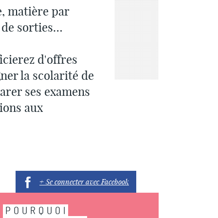
e, matière par
 de sorties…
cierez d'offres
er la scolarité de
parer ses examens
ions aux
+ Se connecter avec Facebook
POURQUOI