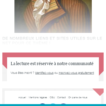
DE NOMBREUX LIENS ET SITES UTILES SUR LE
NET POUR CE THÈME !
La lecture est réservée à notre communauté
Vous êtes inscrit ?
Identifiez-vous
ou
inscrivez-vous gratuitement
Accueil
Mentions légales
CGU
Contact
On parle de nous