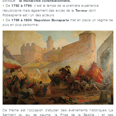
la monarchie constitutionnelle.
politique :
1792 à 1794
De
, c’est le temps de la première expérience
Terreur
républicaine mais également des excès de la
dont
Robespierre est l’un des acteurs.
1799 à 1804
Napoléon Bonaparte
De
,
met en place un régime de
plus en plus personnel.
Ce thème est l’occasion d’étudier des évènements historiques (Le
Serment du jeu de paume, la Prise de la Bastille…) et des