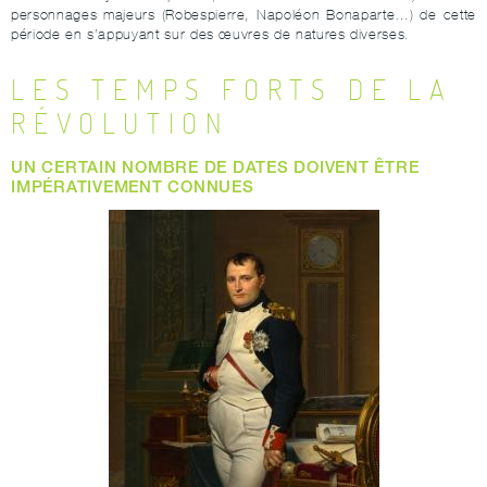
personnages majeurs (Robespierre, Napoléon Bonaparte…) de cette
période en s’appuyant sur des œuvres de natures diverses.
LES TEMPS FORTS DE LA
RÉVOLUTION
UN CERTAIN NOMBRE DE DATES DOIVENT ÊTRE
IMPÉRATIVEMENT CONNUES