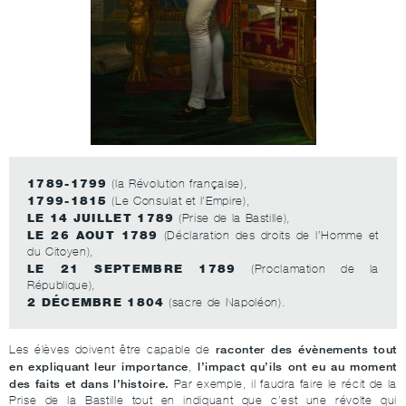
1789-1799
(la Révolution française),
1799-1815
(Le Consulat et l’Empire),
LE 14 JUILLET 1789
(Prise de la Bastille),
LE 26 AOUT 1789
(Déclaration des droits de l’Homme et
du Citoyen),
LE 21 SEPTEMBRE 1789
(Proclamation de la
République),
2 DÉCEMBRE 1804
(sacre de Napoléon).
raconter des évènements tout
Les élèves doivent être capable de
en expliquant leur importance
l’impact qu’ils ont eu au moment
,
des faits et dans l’histoire.
Par exemple, il faudra faire le récit de la
Prise de la Bastille tout en indiquant que c’est une révolte qui