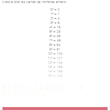
c’est-à-dire les carrés de nombres entiers.
0² = 0
1² = 1
2² = 4
3² = 9
4² = 16
5² = 25
6² = 36
7² = 49
8² = 64
9² = 81
10² = 100
11² = 121
12² = 144
13² = 169
14² = 196
15² = 225
RACINE CARRÉE : LE
CONTRAIRE