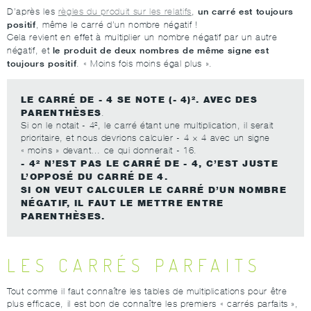
un carré est toujours
D’après les
règles du produit sur les relatifs
,
positif
, même le carré d’un nombre négatif !
Cela revient en effet à multiplier un nombre négatif par un autre
le produit de deux nombres de même signe est
négatif, et
toujours positif
. « Moins fois moins égal plus ».
LE CARRÉ DE - 4 SE NOTE (- 4)². AVEC DES
PARENTHÈSES
.
Si on le notait - 4², le carré étant une multiplication, il serait
prioritaire, et nous devrions calculer - 4 × 4 avec un signe
« moins » devant… ce qui donnerait - 16.
- 4² N’EST PAS LE CARRÉ DE - 4, C’EST JUSTE
L’OPPOSÉ DU CARRÉ DE 4.
SI ON VEUT CALCULER LE CARRÉ D’UN NOMBRE
NÉGATIF, IL FAUT LE METTRE ENTRE
PARENTHÈSES.
LES CARRÉS PARFAITS
Tout comme il faut connaître les tables de multiplications pour être
plus efficace, il est bon de connaître les premiers « carrés parfaits »,