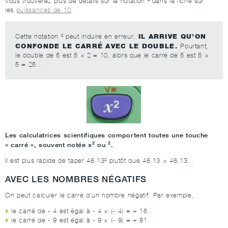
Vous trouverez plus de détails sur la notation ² dans la fiche sur
les
puissances de 10
.
IL ARRIVE QU’ON
Cette notation ² peut induire en erreur.
CONFONDE LE CARRÉ AVEC LE DOUBLE.
Pourtant,
le double de 5 est 5 × 2 = 10, alors que le carré de 5 est 5 ×
5 = 25…
Les calculatrices scientifiques comportent toutes une touche
« carré », souvent notée x² ou ².
Il est plus rapide de taper 46,13² plutôt que 46,13 × 46,13…
AVEC LES NOMBRES NÉGATIFS
On peut calculer le carré d’un nombre négatif. Par exemple,
le carré de - 4 est égal à - 4 × (- 4) = + 16.
le carré de - 9 est égal à - 9 × (- 9) = + 81.