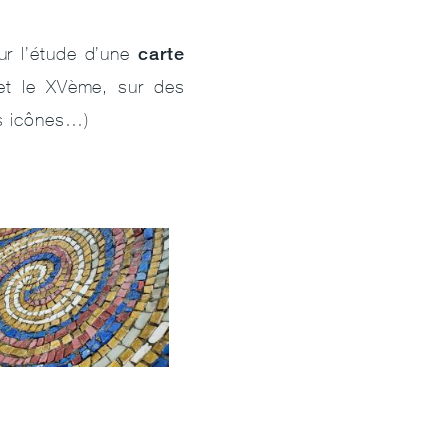
carte
ur l’étude d’une
 et le XVème, sur des
s icônes…)