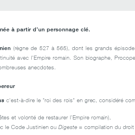
née à partir d’un personnage clé.
nien
(règne de 527 à 565), dont les grands épisodes
inuité avec l’Empire romain. Son biographe, Procope
e nombreuses anecdotes.
pereur
us
c'est-à-dire le "roi des rois" en grec, considéré co
tes et volonté de restaurer l’Empire romain),
c le Code Justinien ou
Digeste
= compilation du droi