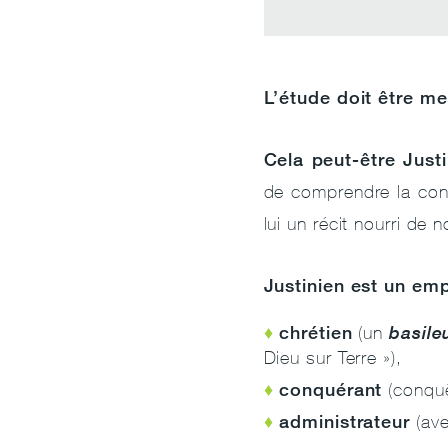
L’étude doit être me
Cela peut-être Justi
de comprendre la cont
lui un récit nourri d
Justinien est un em
chrétien
(un
basile
Dieu sur Terre »),
conquérant
(conquê
administrateur
(ave