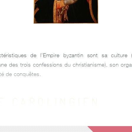
ctéristiques de l’Empire byzantin sont sa culture (
’une des trois confessions du christianisme), son orga
onté de conquêtes.
RE CAROLINGIEN