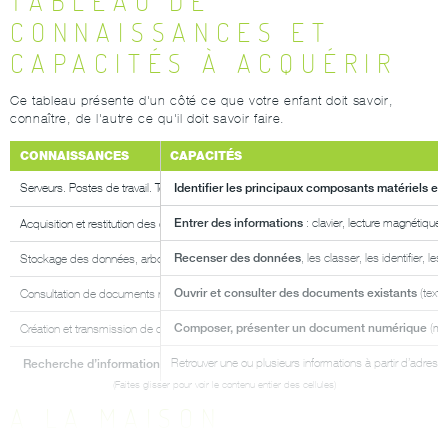
TABLEAU DE
CONNAISSANCES ET
CAPACITÉS À ACQUÉRIR
Ce tableau présente d'un côté ce que votre enfant doit savoir,
connaître, de l'autre ce qu'il doit savoir faire.
CONNAISSANCES
CAPACITÉS
Identifier les principaux composants matériels et l
Serveurs. Postes de travail. Terminaux mobiles. Périphériques. Logiciels.
Entrer des informations
: clavier, lecture magnétique,
Acquisition et restitution des données.
Recenser des données
, les classer, les identifier, 
Stockage des données, arborescence. Mémoire. Unité de stockage.
Ouvrir et consulter des documents existants
(texte
Consultation de documents numériques.
Composer, présenter un document numérique
(mes
Création et transmission de documents numériques.
Recherche d’informations sur la " toile ”.
Retrouver une ou plusieurs informations à partir d’adre
A LA MAISON