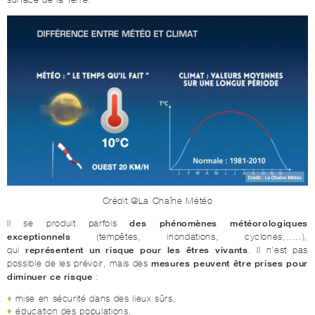
Crédit @La Chaîne Météo
des phénomènes météorologiques
Il se produit parfois
exceptionnels
(tempêtes, inondations, cyclones,…..),
représentent un risque pour les êtres vivants
qui
. Il n’est pas
mesures peuvent être prises pour
possible de les prévoir, mais des
diminuer ce risque
:
mise en sécurité dans des lieux sûrs,
éducation des populations,