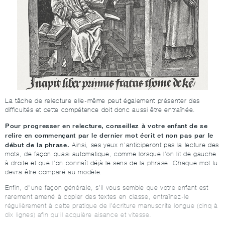
La tâche de relecture elle-même peut également présenter des
difficultés et cette compétence doit donc aussi être entraînée.
Pour progresser en relecture, conseillez à votre enfant de se
relire en commençant par le dernier mot écrit et non pas par le
début de la phrase.
Ainsi, ses yeux n’anticiperont pas la lecture des
mots, de façon quasi automatique, comme lorsque l’on lit de gauche
à droite et que l’on connaît déjà le sens de la phrase. Chaque mot lu
devra être comparé au modèle
.
Enfin, d’’une façon générale, s’il vous semble que votre enfant est
rarement amené à copier des textes en classe, entraînez-le
régulièrement à cette pratique de l’écriture manuscrite longue (cinq à
dix lignes) afin qu’il acquière aisance et vitesse
.