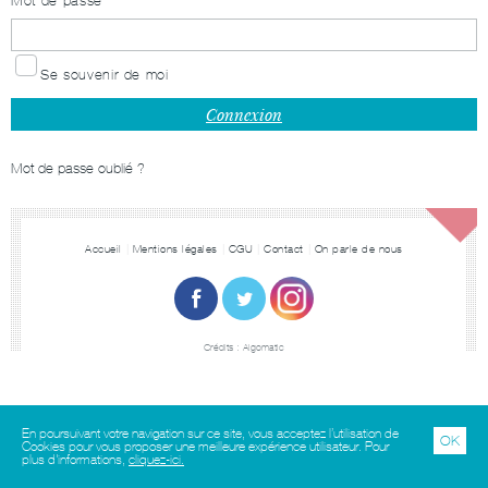
Mot de passe
Se souvenir de moi
Mot de passe oublié ?
Accueil
Mentions légales
CGU
Contact
On parle de nous
Crédits :
Algomatic
En poursuivant votre navigation sur ce site, vous acceptez l’utilisation de
OK
Cookies pour vous proposer une meilleure expérience utilisateur. Pour
plus d'informations,
cliquez-ici.