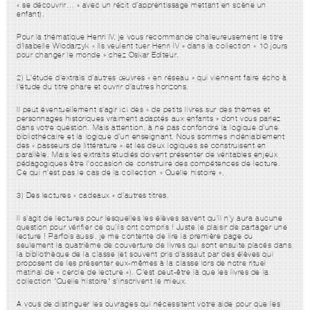
« se découvrir… » avec un récit d’apprentissage mettant en scène un
enfant).
Pour la thématique Henri IV, je vous recommande chaleureusement le titre
d’Isabelle Wlodarzyk « Ils veulent tuer Henri IV » dans la collection « 10 jours
pour changer le monde » chez Oskar Editeur.
2)
L’étude d’extrais d’autres œuvres « en réseau »
qui viennent faire écho à
l’étude du titre phare et ouvrir d’autres horizons.
Il peut éventuellement s’agir ici des « de petits livres sur des thèmes et
personnages historiques vraiment adaptés aux enfants » dont vous parlez
dans votre question. Mais attention, à ne pas confondre la logique d’une
bibliothécaire et la logique d’un enseignant. Nous sommes indéniablement
des « passeurs de littérature » et les deux logiques se construisent en
parallèle. Mais les extraits étudiés doivent présenter de véritables enjeux
pédagogiques être l’occasion de construire des compétences de lecture.
Ce qui n’est pas le cas de la collection « Quelle histoire ».
3)
Des lectures « cadeaux » d’autres titres.
Il s’agit de lectures pour lesquelles les élèves savent qu’il n’y aura aucune
question pour vérifier ce qu’ils ont compris ! Juste le plaisir de partager une
lecture ! Parfois aussi, je me contente de lire la première page ou
seulement la quatrième de couverture de livres qui sont ensuite placés dans
la bibliothèque de la classe (et souvent pris d’assaut par des élèves qui
proposent de les présenter eux-mêmes à la classe lors de notre rituel
matinal de « cercle de lecture »). C'est peut-être là que les livres de la
collection "Quelle histoire" s'inscrivent le mieux.
A vous de distinguer les ouvrages qui nécessitent votre aide pour que les