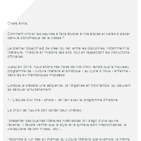
Chère Anne,
Comment choisir les oeuvres à faire étudier à nos élèves et celles à placer
dans la bibliothèque de la classe ?
Le premier objectif est de créer du lien entre les disciplines, notamment la
littérature, l’histoire et l’histoire des arts, tout en respectant les instructions
officielles.
Jusqu’en 2016, nous étions très libres de nos choix tandis que le nouveau
programme de « culture littéraire et artistique » au cycle 3 nous « enferme »
dans les six thématiques imposées.
Lorsque je prépare une séquence, je l’organise en trois temps, qui peuvent
se dérouler simultanément :
1 )
L’étude d’un titre « phare »,
en lien avec le programme d’histoire.
Le choix de l’œuvre doit valider deux critères :
*présenter des qualités littéraires indéniables (s’il s’agit d’une œuvre
récente, il faudra vérifier que le style et la syntaxe sont irréprochables, le
vocabulaire de bon niveau, etc.),
*répondre à l’un des six thèmes du culture littéraire (par exemple, le thème