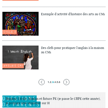
Exemple d’activité d'histoire des arts au CM1
CYCLE 3
Des clefs pour pratiquer l'anglais à la maison
au CM1
ANGLAIS CM1
1
.
2
.
3
.
4
.
5
.
6
QUESTIONS
Bonjour Cécile, Maman et future PE (je passe le CRPE cette année),
je prépare une séquence sur H
DE PARENTS