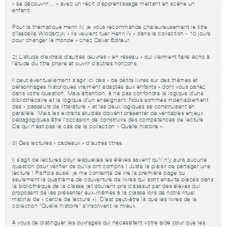
« se découvrir… » avec un récit d’apprentissage mettant en scène un
enfant).
Pour la thématique Henri IV, je vous recommande chaleureusement le titre
d’Isabelle Wlodarzyk « Ils veulent tuer Henri IV » dans la collection « 10 jours
pour changer le monde » chez Oskar Editeur.
2)
L’étude d’extrais d’autres œuvres « en réseau »
qui viennent faire écho à
l’étude du titre phare et ouvrir d’autres horizons.
Il peut éventuellement s’agir ici des « de petits livres sur des thèmes et
personnages historiques vraiment adaptés aux enfants » dont vous parlez
dans votre question. Mais attention, à ne pas confondre la logique d’une
bibliothécaire et la logique d’un enseignant. Nous sommes indéniablement
des « passeurs de littérature » et les deux logiques se construisent en
parallèle. Mais les extraits étudiés doivent présenter de véritables enjeux
pédagogiques être l’occasion de construire des compétences de lecture.
Ce qui n’est pas le cas de la collection « Quelle histoire ».
3)
Des lectures « cadeaux » d’autres titres.
Il s’agit de lectures pour lesquelles les élèves savent qu’il n’y aura aucune
question pour vérifier ce qu’ils ont compris ! Juste le plaisir de partager une
lecture ! Parfois aussi, je me contente de lire la première page ou
seulement la quatrième de couverture de livres qui sont ensuite placés dans
la bibliothèque de la classe (et souvent pris d’assaut par des élèves qui
proposent de les présenter eux-mêmes à la classe lors de notre rituel
matinal de « cercle de lecture »). C'est peut-être là que les livres de la
collection "Quelle histoire" s'inscrivent le mieux.
A vous de distinguer les ouvrages qui nécessitent votre aide pour que les