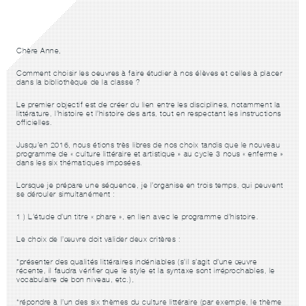
Chère Anne,
Comment choisir les oeuvres à faire étudier à nos élèves et celles à placer
dans la bibliothèque de la classe ?
Le premier objectif est de créer du lien entre les disciplines, notamment la
littérature, l’histoire et l’histoire des arts, tout en respectant les instructions
officielles.
Jusqu’en 2016, nous étions très libres de nos choix tandis que le nouveau
programme de « culture littéraire et artistique » au cycle 3 nous « enferme »
dans les six thématiques imposées.
Lorsque je prépare une séquence, je l’organise en trois temps, qui peuvent
se dérouler simultanément :
1 )
L’étude d’un titre « phare »,
en lien avec le programme d’histoire.
Le choix de l’œuvre doit valider deux critères :
*présenter des qualités littéraires indéniables (s’il s’agit d’une œuvre
récente, il faudra vérifier que le style et la syntaxe sont irréprochables, le
vocabulaire de bon niveau, etc.),
*répondre à l’un des six thèmes du culture littéraire (par exemple, le thème