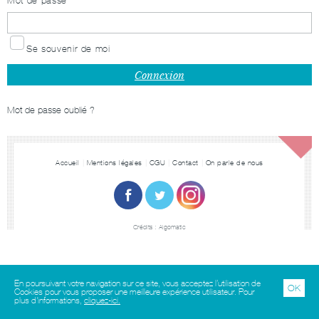
Mot de passe
Se souvenir de moi
Mot de passe oublié ?
Accueil
Mentions légales
CGU
Contact
On parle de nous
Crédits :
Algomatic
En poursuivant votre navigation sur ce site, vous acceptez l’utilisation de
OK
Cookies pour vous proposer une meilleure expérience utilisateur. Pour
plus d'informations,
cliquez-ici.