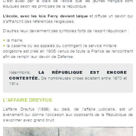
C’est aussi par le biais de l’école que les jeunes français sont
éduqués selon les principes de la république.
L’école, avec les lois Ferry devient laïque
et diffuse un savoir qui
s’affranchit des références religieuses.
D’autres lieux deviennent des symboles forts de l’esprit républicain :
la mairie,
la caserne où les appelés du contingent (le service militaire
obligatoire est créé en 1905) venus de toute la France se rencontrent
afin de remplir leur devoir de Défense.
LA RÉPUBLIQUE EST ENCORE
Néanmoins,
CONTESTÉE.
De nombreuses crises éclatent entre 1870 et
1914.
L'AFFAIRE DREYFUS
L’affaire Dreyfus (1898), au delà, de l’affaire judiciaire, est un
événement qui donne l’occasion aux opposants de la République de
s’exprimer avec grand bruit.