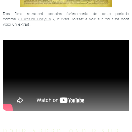
Des films retracent certains évènements de cette période
comme «
L’Affaire Dreyfus
», d’Yves Boisset à voir sur Youtube dont
voici un extrait :
POUR APPROFONDIR SUR