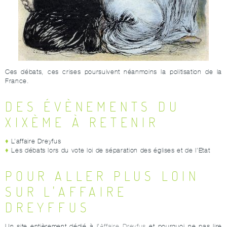
Ces débats, ces crises poursuivent néanmoins la politisation de la
France.
DES ÉVÈNEMENTS DU
XIXÈME À RETENIR
L’affaire Dreyfus
Les débats lors du vote loi de séparation des églises et de l’Etat
POUR ALLER PLUS LOIN
SUR L'AFFAIRE
DREYFFUS
Un site entièrement dédié à l’
Affaire Dreyfus
et pourquoi ne pas lire