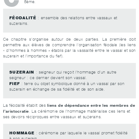
5ème.
FÉODALITÉ
: ensemble des relations entre vassaux et
suzerains.
Ce chapitre s’organise autour de deux parties. La première doit
permettre aux élèves de comprendre l’organisation féodale (les liens
« d’hommes à hommes » établis par la vassalité entre le vassal et son
suzerain et l’importance du fief).
SUZERAIN
: seigneur qui reçoit l’hommage d’un autre
seigneur : ce dernier devient son vassal.
FIEF
: terre ou objet symbolique donné à un vassal par son
suzerain en échange de sa fidélité et de son aide.
liens de dépendance entre les membres de
La féodalité établit des
l’aristocratie
. La cérémonie de l’hommage matérialise ces liens et
ses devoirs réciproques entre vassaux et suzerains.
HOMMAGE
: cérémonie par laquelle le vassal promet fidélité
à son suzerain.