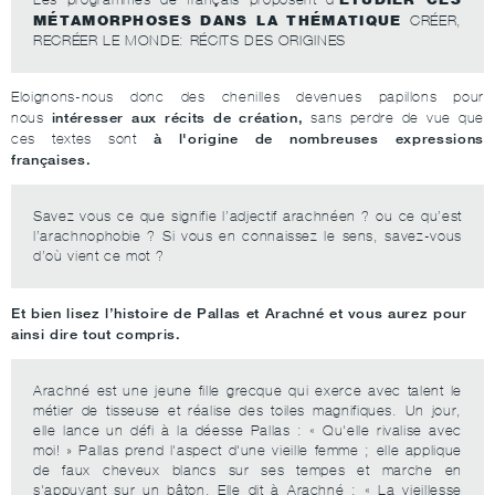
MÉTAMORPHOSES DANS LA THÉMATIQUE
CRÉER,
RECRÉER LE MONDE: RÉCITS DES ORIGINES
Eloignons-nous donc des chenilles devenues papillons pour
intéresser aux récits de création,
nous
sans perdre de vue que
à l'origine de nombreuses expressions
ces textes sont
françaises.
Savez vous ce que signifie l’adjectif arachnéen ? ou ce qu’est
l’arachnophobie ? Si vous en connaissez le sens, savez-vous
d’où vient ce mot ?
Et bien lisez l’histoire de Pallas et Arachné et vous aurez pour
ainsi dire tout compris.
Arachné est une jeune fille grecque qui exerce avec talent le
métier de tisseuse et réalise des toiles magnifiques. Un jour,
elle lance un défi à la déesse Pallas : « Qu'elle rivalise avec
moi! » Pallas prend l'aspect d'une vieille femme ; elle applique
de faux cheveux blancs sur ses tempes et marche en
s'appuyant sur un bâton. Elle dit à Arachné : « La vieillesse