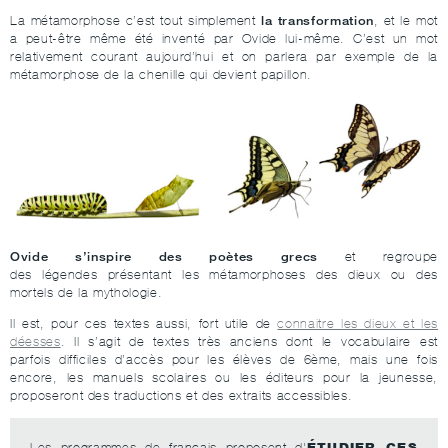
la transformation
La métamorphose c’est tout simplement
, et le mot
a peut-être même été inventé par Ovide lui-même. C’est un mot
relativement courant aujourd’hui et on parlera par exemple de la
métamorphose de la chenille qui devient papillon.
Ovide s’inspire des poètes grecs
et regroupe
des légendes présentant les métamorphoses des dieux ou des
mortels de la mythologie.
Il est, pour ces textes aussi, fort utile de
connaitre les dieux et les
déesses
. Il s’agit de textes très anciens dont le vocabulaire est
parfois difficiles d’accès pour les élèves de 6ème, mais une fois
encore, les manuels scolaires ou les éditeurs pour la jeunesse,
proposeront des traductions et des extraits accessibles.
ÉTUDIER CES
Les programmes de français proposent d'