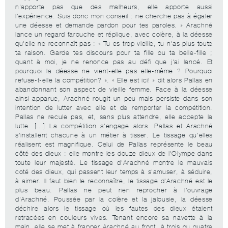
n'apporte pas que des malheurs, elle apporte aussi
l'expérience. Suis donc mon conseil : ne cherche pas à égaler
une déesse et demande pardon pour tes paroles. » Arachné
lance un regard farouche et réplique, avec colère, à la déesse
qu'elle ne reconnaît pas : « Tu es trop vieille, tu n'as plus toute
ta raison. Garde tes discours pour ta fille ou ta belle-fille ;
quant à moi, je ne renonce pas au défi que j'ai lancé. Et
pourquoi la déesse ne vient-elle pas elle-même ? Pourquoi
refuse-t-elle la compétition? ». « Elle est ici! » dit alors Pallas en
abandonnant son aspect de vieille femme. Face à la déesse
ainsi apparue, Arachné rougit un peu mais persiste dans son
intention de lutter avec elle et de remporter la compétition.
Pallas ne recule pas, et, sans plus attendre, elle accepte la
lutte. [...] La compétition s'engage alors. Pallas et Arachné
s'installent chacune à un métier à tisser. Le tissage qu'elles
réalisent est magnifique. Celui de Pallas représente le beau
côté des dieux : elle montre les douze dieux de l'Olympe dans
toute leur majesté. Le tissage d'Arachné montre le mauvais
coté des dieux, qui passent leur temps à s'amuser, à séduire,
à aimer. Il faut bien le reconnaître, le tissage d'Arachné est le
plus beau. Pallas ne peut rien reprocher à l'ouvrage
d'Arachné. Poussée par la colère et la jalousie, la déesse
déchire alors le tissage où les fautes des dieux étaient
retracées en couleurs vives. Tenant encore sa navette à la
main, elle se met à frapper Arachné au front, à trois ou quatre