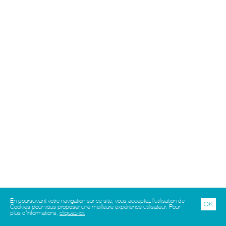
En poursuivant votre navigation sur ce site, vous acceptez l’utilisation de
OK
Cookies pour vous proposer une meilleure expérience utilisateur. Pour
plus d'informations,
cliquez-ici.