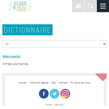
DICTIONNAIRE
Wehrmacht
Armée allemande.
Accueil
Mentions légales
CGU
Contact
On parle de nous
Crédits :
Algomatic