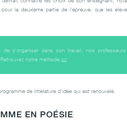
nt devrait connaître les choix de son enseignant, not
r pour la deuxième partie de l'épreuve, que les élèves
n de s'organiser dans son travail, nos professeurs
ns. Retrouvez notre méthode
ici
.
programme de littérature d'idée qui est renouvelé.
AMME EN POÉSIE