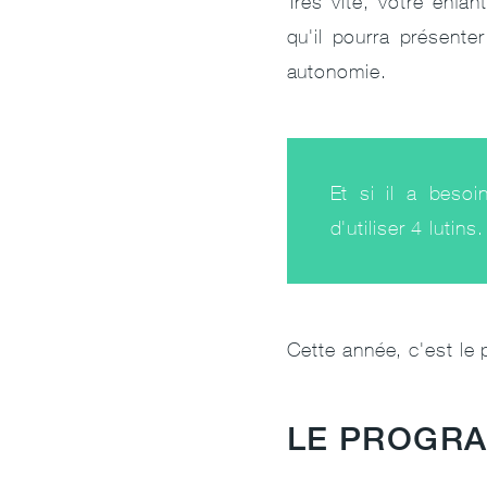
Très vite, votre enfa
qu'il pourra présente
autonomie.
Et si il a besoi
d'utiliser 4 luti
Cette année, c'est le 
LE PROGR