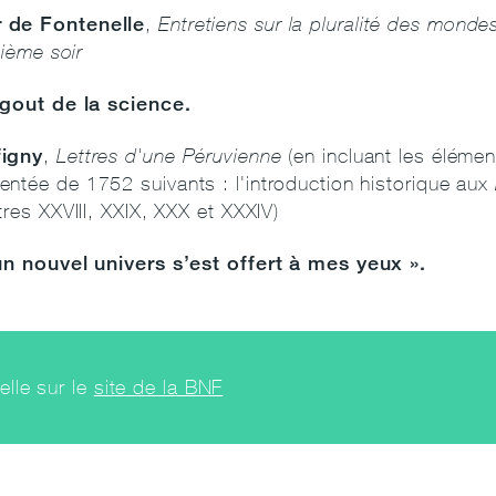
 de Fontenelle
,
Entretiens sur la pluralité des monde
sième soir
 gout de la science.
figny
,
Lettres d'une Péruvienne
(en incluant les élémen
ntée de 1752 suivants : l'introduction historique aux
tres XXVIII, XXIX, XXX et XXXIV)
un nouvel univers s’est offert à mes yeux ».
lle sur le
site de la BNF