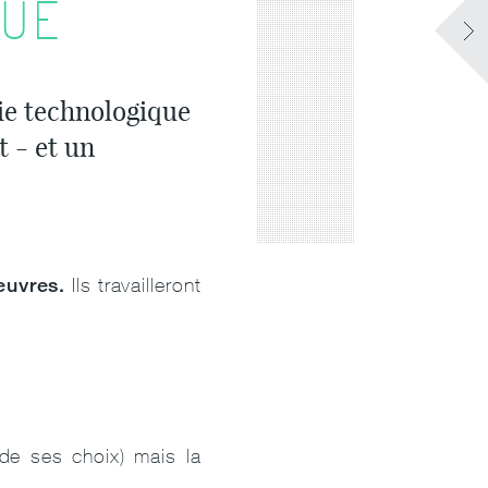
QUE
ie technologique
t - et un
oeuvres.
Ils travailleront
 de ses choix) mais la