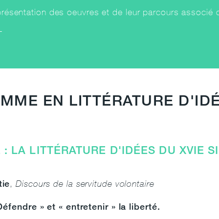
présentation des oeuvres et de leur parcours associé 
i
MME EN LITTÉRATURE D'ID
)
: LA LITTÉRATURE D'IDÉES DU XVIE SI
tie
,
Discours de la servitude volontaire
Défendre » et « entretenir » la liberté.