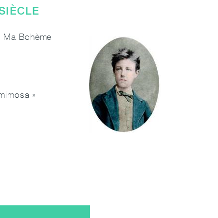
 SIÈCLE
à « Ma Bohème
 mimosa »