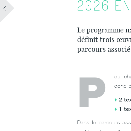
2026 E
Le programme nat
définit trois œu
parcours associé
P
our ch
donc p
2 te
1 te
Dans le parcours asso