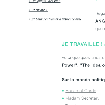
Des applis/ des sites
Et encore ?
Reg
Et pour s'entraîner à l'épreuve oral
ANG
que 
JE TRAVAILLE 
Voici quelques unes de
Power", "The Idea 
Sur le monde politi
House of Cards
Madam Secretary