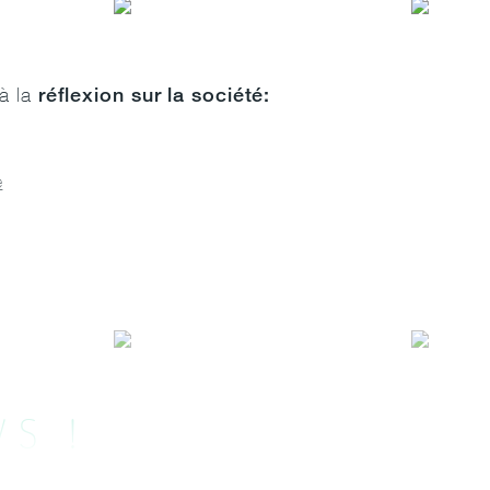
réflexion sur la société:
 à la
e
WS !