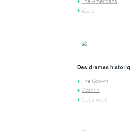
The Americans
Veep
Des drames historiq
The Crown
Victoria
Outlanders