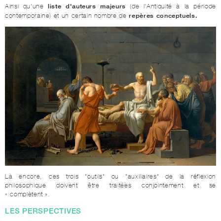
liste d'auteurs majeurs
Ainsi qu'une
(de l'Antiquité à la période
repères conceptuels.
contemporaine) et un certain nombre de
Là encore, ces trois "outils" ou "auxiliaires" de la réflexion
philosophique doivent être traitées conjointement et se
« complètent ».
LES PERSPECTIVES