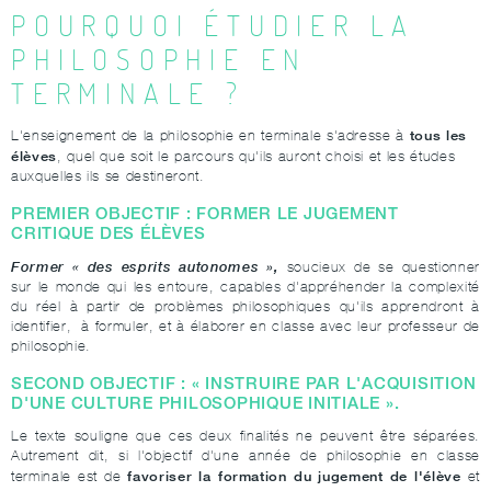
POURQUOI ÉTUDIER LA
PHILOSOPHIE EN
TERMINALE ?
tous les
L'enseignement de la philosophie en terminale s'adresse à
élèves
, quel que soit le parcours qu'ils auront choisi et les études
auxquelles ils se destineront.
PREMIER OBJECTIF
:
FORMER LE JUGEMENT
CRITIQUE DES ÉLÈVES
Former « des esprits autonomes »,
soucieux de se questionner
sur le monde qui les entoure, capables d'appréhender la complexité
du réel à partir de problèmes philosophiques qu'ils apprendront à
identifier, à formuler, et à élaborer en classe avec leur professeur de
philosophie.
SECOND OBJECTIF : «
INSTRUIRE PAR L'ACQUISITION
D'UNE CULTURE PHILOSOPHIQUE INITIALE »
.
Le texte souligne que ces deux finalités ne peuvent être séparées.
Autrement dit, si l'objectif d'une année de philosophie en classe
favoriser la formation du jugement de l'élève
terminale est de
et