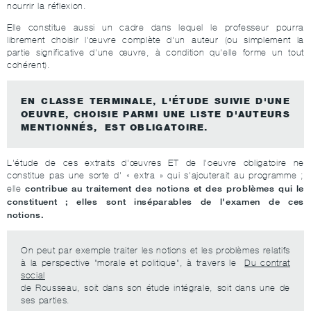
nourrir la réflexion.
Elle constitue aussi un cadre dans lequel le professeur pourra
librement choisir l'œuvre complète d'un auteur (ou simplement la
partie significative d'une œuvre, à condition qu'elle forme un tout
cohérent).
EN CLASSE TERMINALE, L'ÉTUDE SUIVIE D'UNE
OEUVRE, CHOISIE PARMI UNE LISTE D'AUTEURS
MENTIONNÉS, EST OBLIGATOIRE.
L'étude de ces extraits d'œuvres ET de l'oeuvre obligatoire ne
constitue pas une sorte d' « extra » qui s'ajouterait au programme ;
contribue au traitement des notions et des problèmes qui le
elle
constituent ; elles sont inséparables de l'examen de ces
notions.
On peut par exemple traiter les notions et les problèmes relatifs
à la perspective "morale et politique", à travers le
Du contrat
social
de Rousseau, soit dans son étude intégrale, soit dans une de
ses parties.