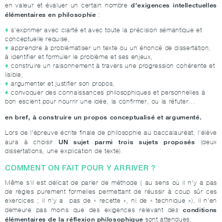
d'exigences intellectuelles
en valeur et évaluer un certain nombre
élémentaires en philosophie
:
s'exprimer avec clarté et avec toute la précision sémantique et
conceptuelle requise,
apprendre à problématiser un texte ou un énoncé de dissertation,
à identifier et formuler le problème et ses enjeux,
construire un raisonnement à travers une progression cohérente et
lisible,
argumenter et justifier son propos,
convoquer des connaissances philosophiques et personnelles à
bon escient pour nourrir une idée, la confirmer, ou la réfuter...
en bref, à construire un propos conceptualisé et argumenté.
Lors de l'épreuve écrite finale de philosophie au baccalauréat, l'élève
UN sujet parmi trois sujets proposés
aura à choisir
(deux
dissertations, une explication de texte).
COMMENT ON FAIT POUR Y ARRIVER ?
Même s'il est délicat de parler de méthode ( au sens où il n'y a pas
de règles purement formelles permettant de réussir à coup sûr ces
exercices ; il n'y a pas de « recette », ni de « technique »), il n'en
conditions
demeure pas moins que des exigences relevant d
es
élémentaires de la réflexion philosophique
sont attendues.