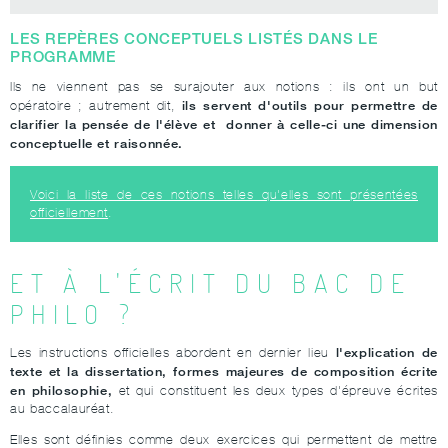
LES REPÈRES CONCEPTUELS LISTÉS
DANS LE
PROGRAMME
Ils ne viennent pas se surajouter aux notions : ils ont un but
ils servent d'outils pour permettre de
opératoire ; autrement dit,
clarifier la pensée de l'élève et donner à celle-ci une dimension
conceptuelle et raisonnée.
Voici la liste de ces notions telles qu'elles sont présentées
officiellement
.
ET À L'ÉCRIT DU BAC DE
PHILO ?
l'explication de
Les instructions officielles abordent en dernier lieu
texte et la dissertation, formes majeures de composition écrite
en philosophie,
et qui constituent les deux types d'épreuve écrites
au baccalauréat.
Elles sont définies comme deux exercices qui permettent de mettre