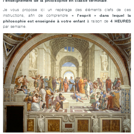
l'enseignement de la philosophie en classe terminale
.
Je vous propose ici un repérage des éléments clefs de ces
« l'esprit » dans lequel la
instructions, afin de comprendre
philosophie est enseignée à votre enfant
4 HEURES
à raison de
par semaine.