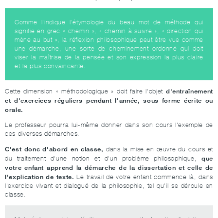
Comme l'indique l'étymologie du beau mot de méthode qui
signifie en grec « chemin », « chemin à suivre », « direction qui
mène au but », la réflexion philosophique peut être vue comme
une démarche, une sorte de cheminement ordonné qui doit
viser la maîtrise de la pensée et son expression la plus claire
et la plus convaincante.
d'entraînement
Cette dimension « méthodologique » doit faire l'objet
et d'exercices réguliers pendant l'année, sous forme écrite ou
orale.
Le professeur pourra lui-même donner dans son cours l'exemple de
ces diverses démarches.
C'est donc d'abord en classe,
dans la mise en œuvre du cours et
que
du traitement d'une notion et d'un problème philosophique,
votre enfant apprend la démarche de la dissertation et celle de
l'explication de texte.
Le travail de votre enfant commence là, dans
l'exercice vivant et dialogué de la philosophie, tel qu'il se déroule en
classe.