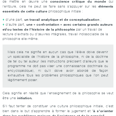
conscience critique du monde
de mettre en œuvre une
qui
éléments
l'entoure, cela ne peut se faire sans s'appuyer sur les
essentiels de cette culture
philosophique initiale :
un travail analytique et de conceptualisation
d'une part,
;
une « confrontation » avec certains grands auteurs
d'autre part,
et/ou textes de l'histoire de la philosophie
par un travail de
lecture d'extraits ou d'œuvres intégrales, travail indissociable de la
philosophie elle-même.
Mais cela ne signifie en aucun cas que l'élève doive devenir
un spécialiste de l'histoire de la philosophie, ni de la doctrine
de tel ou tel auteur (les instructions précisent d'ailleurs que le
programme ne doit pas viser une connaissance doctrinale ou
encyclopédique), ni qu'il doive avoir abordé de façon
exhaustive tous les problèmes philosophiques que l'on peut
légitimement poser.
Cela signifie en réalité que l'enseignement de la philosophie se veut
initiation.
être une
S'il faut tenter de constituer une culture philosophique initiale, c'est
à s'orienter
bien dans le but d'apprendre à former le jugement et "
dans les problèmes majeurs de l'existence et de la pensée".