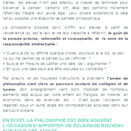
Certes, les élèves n'ont pas attendu la classe de terminale pour
s'exercer à penser, certains ont déjà des opinions mûrement
réfléchies malgré leur jeune âge. Leur propre expérience a déjà
rendu possible une ébauche de pensée philosophique.
La philosophie propose donc d'offrir aux élèves, à partir de
le goût de
l'expérience qui est la leur et de leur capacité à réfléchir,
la pensée précise, rationnelle et conceptuelle, et le sens de la
responsabilité intellectuelle :
Quand je dis ou affirme quelque chose, pourquoi je le dis, qu'est-
ce qui me permet de le penser ou de l'affirmer ?
Suis-je en mesure de justifier une idée, de l' argumenter ?
En quoi une idée peut-elle être discutée ou contredite ?
l'année de
Par ailleurs, et les nouvelles instructions le précisent,
philosophie vient clore un parcours scolaire de collégien et de
lycéen.
Son enseignement vient donc mobiliser de nombreux
éléments déjà acquis par votre enfant (en français, en histoire, en
économie, dans les sciences, etc...). C'est aussi l'occasion de
regarder sous un autre angle les connaissances acquises dans leur
parcours scolaire.
EN EFFET, LA PHILOSOPHIE EST BIEN SOUVENT
L'OCCASION D'APPORTER UN ÉCLAIRAGE NOUVEAU
SUR TOUS CES ACQUIS.