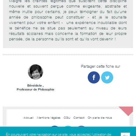
Malgré les craintes légitimes que suscitent cette discipline
nouvelle et souvent perçue comme exigeante, abstraite et
même inutile pour certains, je peux témoigner du fait qu'une
année de philosophie peut constituer - et je le souhaite
vivement pour votre enfant - une expérience inoubliable dont
le bénéfice ne se situe pas seulement au niveau de leurs
résultats scolaires mais concerne la formation de leur propre
pensée, de la personne qu'ils sont et qu'ils vont devenir !
Partager cette fiche sur
Bénédicte ,
Professeur de Philosophie
Accueil
Mentions légales
CGU
Contact
On parle de nous
En poursuivant votre navigation sur ce site, vous acceptez l’utilisation de