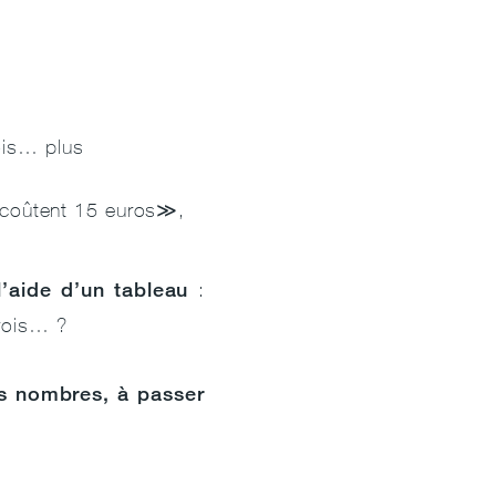
fois… plus
s coûtent 15 euros≫,
l’aide d’un tableau
:
trois… ?
les nombres, à passer