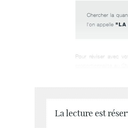
Chercher la quant
"LA
l'on appelle
Pour réviser avec vo
proportionnalité au C
La lecture est rése