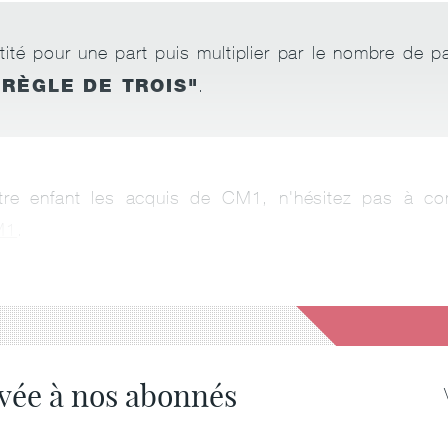
ité pour une part puis multiplier par le nombre de p
 RÈGLE DE TROIS"
.
tre enfant les acquis de CM1, n'hésitez pas à con
M1
.
rvée à nos abonnés