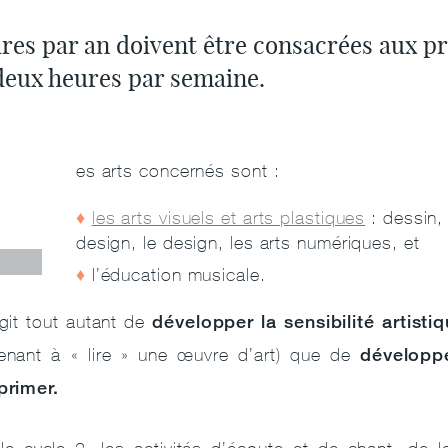
ures par an doivent être consacrées aux p
 deux heures par semaine.
L
es arts concernés sont :
les arts visuels et arts plastiques
: dessin,
design, le design, les arts numériques, et
l’éducation musicale.
développer la sensibilité artisti
agit tout autant de
développe
enant à « lire » une œuvre d’art) que de
primer.