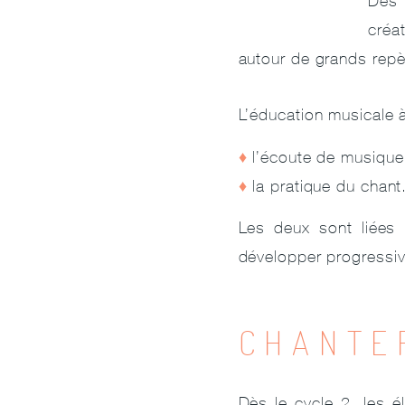
Dès 
créa
autour de grands repèr
L’éducation musicale 
l’écoute de musique
la pratique du chant
Les deux sont liées 
développer progressiv
CHANTE
Dès le cycle 2, les é