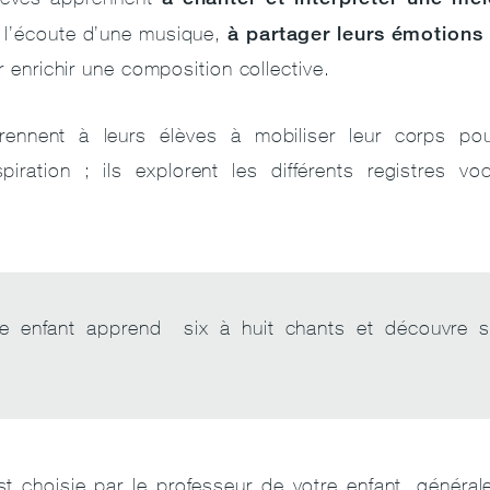
à partager leurs émotions
 l’écoute d’une musique,
r enrichir une composition collective.
ennent à leurs élèves à mobiliser leur corps pou
piration ; ils explorent les différents registres vo
re enfant apprend six à huit chants et découvre s
st choisie par le professeur de votre enfant, généra