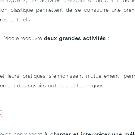
le cycle 2, les activités d’écoute et de chant, de 
tion plastique permettent de se construire une premi
es culturels.
deux grandes activités
à l’école recouvre
:
.
et leurs pratiques s’enrichissent mutuellement, per
ement des savoirs culturels et techniques.
R
à chanter et interpréter une mél
lèves apprennent