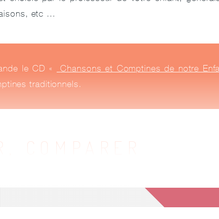
saisons, etc …
ande le CD «
Chansons et Comptines de notre Enf
ptines traditionnels.
R, COMPARER