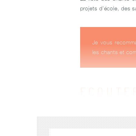
projets d’école, des 
Je vous recomm
les chants et com
ECOUTE