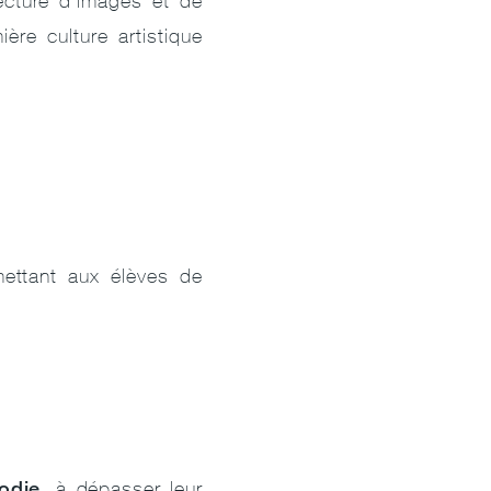
lecture d’images et de
ère culture artistique
mettant aux élèves de
odie
, à dépasser leur