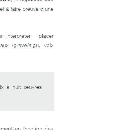
et à faire preuve d’une
r interpréter, placer
caux (grave/aigu, voix
ix à huit œuvres
lement en fonction des