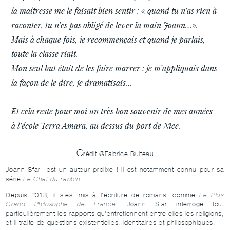
la maîtresse me le faisait bien sentir : « quand tu n’as rien à
raconter, tu n’es pas obligé de lever la main Joann…».
Mais à chaque fois, je recommençais et quand je parlais,
toute la classe riait.
Mon seul but était de les faire marrer : je m’appliquais dans
la façon de le dire, je dramatisais…
Et cela reste pour moi un très bon souvenir de mes années
à l’école Terra Amara, au dessus du port de Nice.
C
rédit @Fabrice Bulteau
Joann Sfar est un auteur prolixe ! Il est notamment connu pour sa
série
Le Chat du rabbin
...
Depuis 2013, il s'est mis à l'écriture de romans, comme
Le Plus
Grand Philosophe de France
. Joann Sfar interroge tout
particulièrement les rapports qu'entretiennent entre elles les religions,
et il traite de questions existentielles, identitaires et philosophiques.