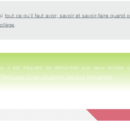
si
t
out ce qu'il faut avoir, savoir et savoir-faire quand 
ollège
.
, il est fréquent de démontrer que deux droites s
.
Retrouvez ici les situations les plus fréquentes
.