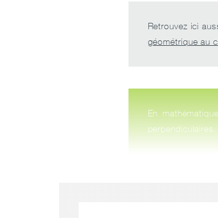
Retrouvez ici aus
géométrique au c
En mathématiques
perpendiculaires