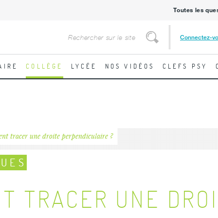
Toutes les que
Rechercher
Connectez-v
Rechercher
AIRE
COLLÈGE
LYCÉE
NOS VIDÉOS
CLEFS PSY
t tracer une droite perpendiculaire ?
QUES
T TRACER UNE DRO